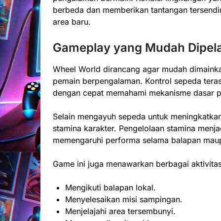
berbeda dan memberikan tantangan tersendiri
area baru.
Gameplay yang Mudah Dipela
Wheel World dirancang agar mudah dimainkan
pemain berpengalaman. Kontrol sepeda terasa
dengan cepat memahami mekanisme dasar p
Selain mengayuh sepeda untuk meningkatkan
stamina karakter. Pengelolaan stamina menja
memengaruhi performa selama balapan maupu
Game ini juga menawarkan berbagai aktivitas
Mengikuti balapan lokal.
Menyelesaikan misi sampingan.
Menjelajahi area tersembunyi.