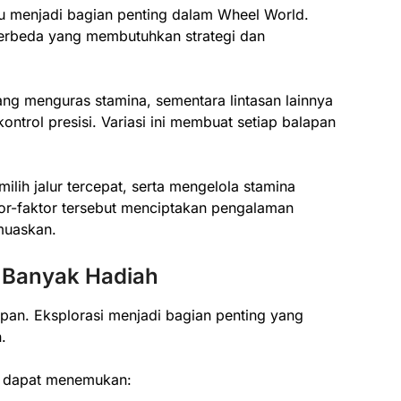
u menjadi bagian penting dalam Wheel World.
erbeda yang membutuhkan strategi dan
ang menguras stamina, sementara lintasan lainnya
ntrol presisi. Variasi ini membuat setiap balapan
h jalur tercepat, serta mengelola stamina
or-faktor tersebut menciptakan pengalaman
muaskan.
 Banyak Hadiah
pan. Eksplorasi menjadi bagian penting yang
.
n dapat menemukan: