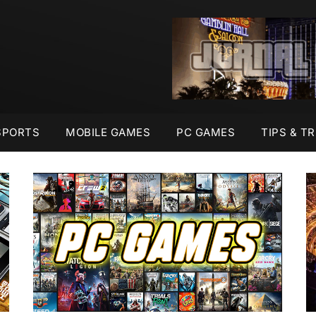
SPORTS
MOBILE GAMES
PC GAMES
TIPS & TR