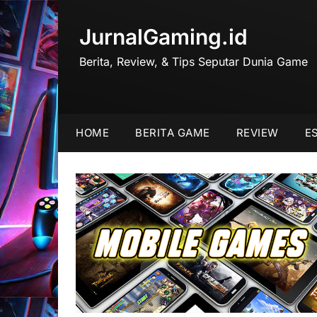
Skip
to
JurnalGaming.id
content
Berita, Review, & Tips Seputar Dunia Game
HOME
BERITA GAME
REVIEW
E