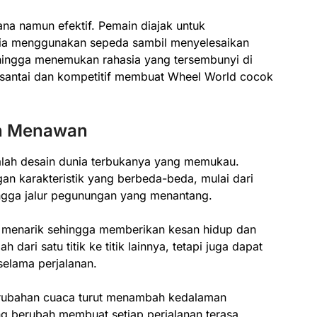
a namun efektif. Pemain diajak untuk
unia menggunakan sepeda sambil menyelesaikan
hingga menemukan rahasia yang tersembunyi di
 santai dan kompetitif membuat Wheel World cocok
an Menawan
alah desain dunia terbukanya yang memukau.
an karakteristik yang berbeda-beda, mulai dari
hingga jalur pegunungan yang menantang.
g menarik sehingga memberikan kesan hidup dan
 dari satu titik ke titik lainnya, tetapi juga dapat
elama perjalanan.
erubahan cuaca turut menambah kedalaman
g berubah membuat setiap perjalanan terasa