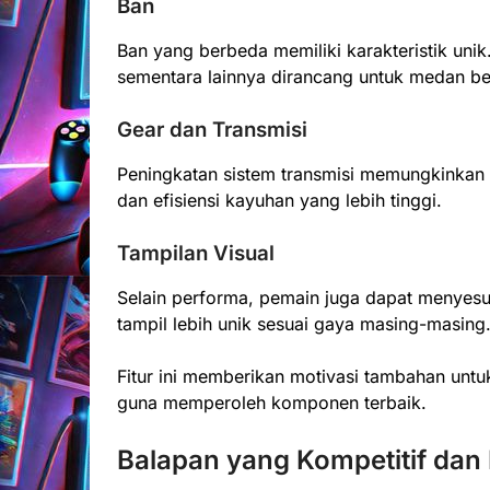
Ban
Ban yang berbeda memiliki karakteristik unik
sementara lainnya dirancang untuk medan ber
Gear dan Transmisi
Peningkatan sistem transmisi memungkinkan 
dan efisiensi kayuhan yang lebih tinggi.
Tampilan Visual
Selain performa, pemain juga dapat menyesu
tampil lebih unik sesuai gaya masing-masing
Fitur ini memberikan motivasi tambahan un
guna memperoleh komponen terbaik.
Balapan yang Kompetitif da