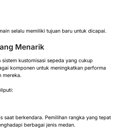
in selalu memiliki tujuan baru untuk dicapai.
yang Menarik
h sistem kustomisasi sepeda yang cukup
agai komponen untuk meningkatkan performa
n mereka.
iputi:
s saat berkendara. Pemilihan rangka yang tepat
nghadapi berbagai jenis medan.