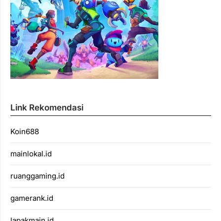
Link Rekomendasi
Koin688
mainlokal.id
ruanggaming.id
gamerank.id
lapakmain.id