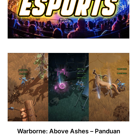
Warborne: Above Ashes – Panduan