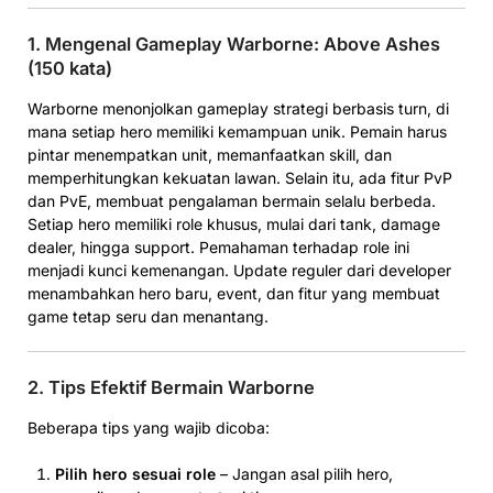
1. Mengenal Gameplay Warborne: Above Ashes
(150 kata)
Warborne menonjolkan gameplay strategi berbasis turn, di
mana setiap hero memiliki kemampuan unik. Pemain harus
pintar menempatkan unit, memanfaatkan skill, dan
memperhitungkan kekuatan lawan. Selain itu, ada fitur PvP
dan PvE, membuat pengalaman bermain selalu berbeda.
Setiap hero memiliki role khusus, mulai dari tank, damage
dealer, hingga support. Pemahaman terhadap role ini
menjadi kunci kemenangan. Update reguler dari developer
menambahkan hero baru, event, dan fitur yang membuat
game tetap seru dan menantang.
2. Tips Efektif Bermain Warborne
Beberapa tips yang wajib dicoba:
Pilih hero sesuai role
– Jangan asal pilih hero,