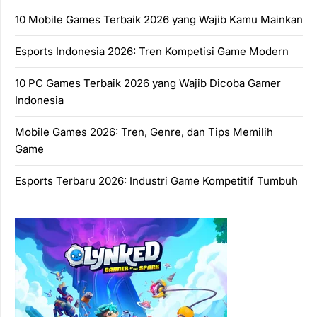
10 Mobile Games Terbaik 2026 yang Wajib Kamu Mainkan
Esports Indonesia 2026: Tren Kompetisi Game Modern
10 PC Games Terbaik 2026 yang Wajib Dicoba Gamer
Indonesia
Mobile Games 2026: Tren, Genre, dan Tips Memilih
Game
Esports Terbaru 2026: Industri Game Kompetitif Tumbuh