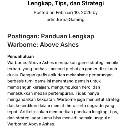
Lengkap, Tips, dan Strategi
Posted on
Februari 10, 2026
by
admJurnalGaming
Postingan: Panduan Lengkap
Warborne: Above Ashes
Pendahuluan
Warborne: Above Ashes merupakan game strategi mobile
terbaru yang berhasil mencuri perhatian gamer di seluruh
dunia. Dengan grafis epik dan mekanisme pertarungan
berbasis turn, game ini menantang pemain untuk
membangun kerajaan, mengumpulkan hero, dan
menaklukkan medan pertempuran. Tidak hanya
mengandalkan kekuatan, Warborne juga menuntut strategi
dan kecerdikan dalam memilih hero serta upgrade yang
tepat. Artikel ini akan memberikan panduan lengkap, tips,
dan strategi agar kamu bisa menjadi pemain unggul di
Warborne: Above Ashes.