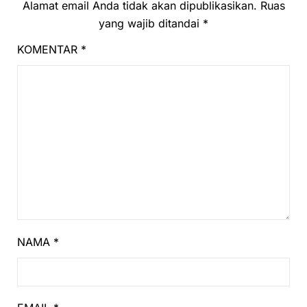
Alamat email Anda tidak akan dipublikasikan.
Ruas
yang wajib ditandai
*
KOMENTAR
*
NAMA
*