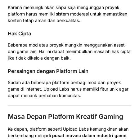
Karena memungkinkan siapa saja mengunggah proyek,
platform harus memiliki sistem moderasi untuk memastikan
konten tetap aman dan berkualitas.
Hak Cipta
Beberapa mod atau proyek mungkin menggunakan asset
dari game lain. Hal ini dapat menimbulkan masalah hak cipta
jika tidak dikelola dengan baik.
Persaingan dengan Platform Lain
Sudah ada beberapa platform berbagi mod dan proyek
game di internet. Upload Labs harus memiliki fitur unik agar
dapat menarik perhatian komunitas.
Masa Depan Platform Kreatif Gaming
Ke depan, platform seperti Upload Labs kemungkinan akan
berkembang menjadi
pusat inovasi dalam industri game
.