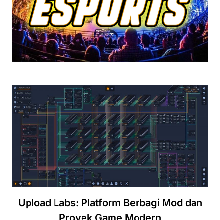
Upload Labs: Platform Berbagi Mod dan
Proyek Game Modern