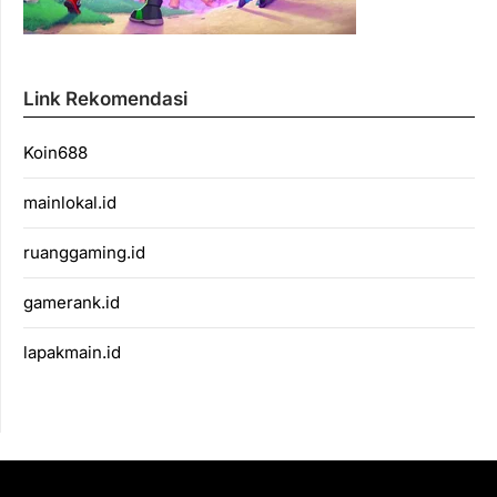
Link Rekomendasi
Koin688
mainlokal.id
ruanggaming.id
gamerank.id
lapakmain.id