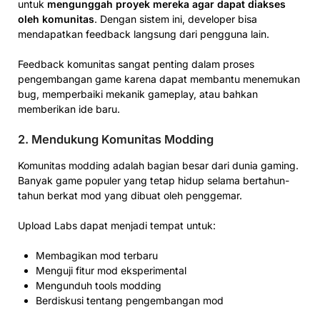
untuk
mengunggah proyek mereka agar dapat diakses
oleh komunitas
. Dengan sistem ini, developer bisa
mendapatkan feedback langsung dari pengguna lain.
Feedback komunitas sangat penting dalam proses
pengembangan game karena dapat membantu menemukan
bug, memperbaiki mekanik gameplay, atau bahkan
memberikan ide baru.
2. Mendukung Komunitas Modding
Komunitas modding adalah bagian besar dari dunia gaming.
Banyak game populer yang tetap hidup selama bertahun-
tahun berkat mod yang dibuat oleh penggemar.
Upload Labs dapat menjadi tempat untuk:
Membagikan mod terbaru
Menguji fitur mod eksperimental
Mengunduh tools modding
Berdiskusi tentang pengembangan mod