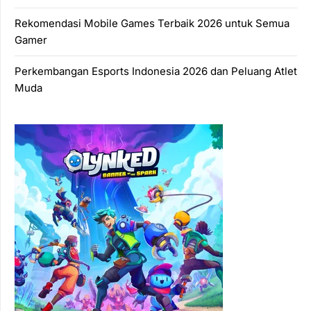
Rekomendasi Mobile Games Terbaik 2026 untuk Semua
Gamer
Perkembangan Esports Indonesia 2026 dan Peluang Atlet
Muda