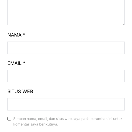
NAMA
*
EMAIL
*
SITUS WEB
Simpan nama, email, dan situs web saya pada peramban ini untuk
komentar saya berikutnya.