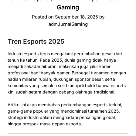
Gaming
Posted on
September 18, 2025
by
admJurnalGaming
Tren Esports 2025
Industri esports terus mengalami pertumbuhan pesat dari
tahun ke tahun. Pada 2025, dunia gaming tidak hanya
menjadi sekadar hiburan, melainkan juga jalur karier
profesional bagi banyak gamer. Berbagai turnamen dengan
hadiah miliaran rupiah, dukungan sponsor besar, serta
komunitas yang semakin solid menjadi bukti bahwa esports
kini sudah setara dengan cabang olahraga tradisional.
Artikel ini akan membahas perkembangan esports terkini,
game-game populer yang mendominasi turnamen 2025,
strategi industri dalam menghadapi persaingan global,
hingga prospek masa depan esports.