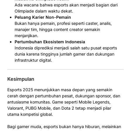
Ada wacana bahwa esports akan menjadi bagian dari
Olimpiade dalam waktu dekat.
Peluang Karier Non-Pemain
Bukan hanya pemain, profesi seperti caster, analis,
manajer tim, hingga content creator semakin
menjanjikan.
Pertumbuhan Ekosistem Indonesia
Indonesia diprediksi menjadi salah satu pusat esports
dunia karena tingginya jumlah gamer dan dukungan
infrastruktur digital.
Kesimpulan
Esports 2025 menunjukkan masa depan yang semakin
cerah dengan pertumbuhan pesat, dukungan sponsor, dan
antusiasme komunitas. Game seperti Mobile Legends,
Valorant, PUBG Mobile, dan Dota 2 tetap menjadi pilar
utama kompetisi global.
Bagi gamer muda, esports bukan hanya hiburan, melainkan