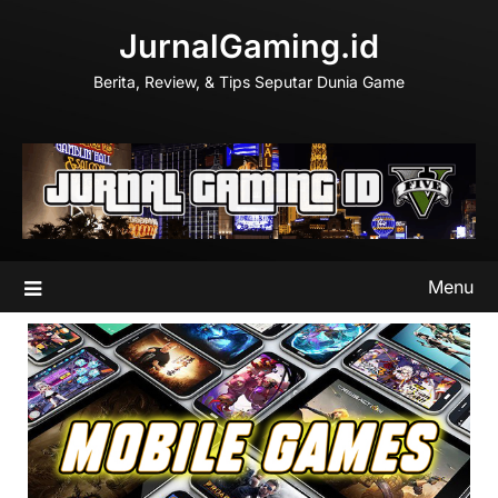
Skip
JurnalGaming.id
to
content
Berita, Review, & Tips Seputar Dunia Game
Menu