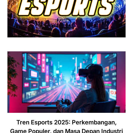
Tren Esports 2025: Perkembangan,
Game Populer, dan Masa Depan Industri