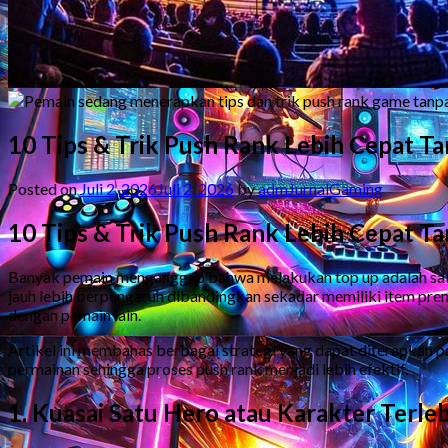
10 Tips & Trik Push Rank Lebih Cepat 
Posted on
Juli 2, 2026
Juli 2, 2026
by
admJurnalGaming
10 Tips & Trik Push Rank Lebih Cepat 
Banyak pemain menganggap bahwa melakukan top up adalah satu
jauh lebih berpengaruh dibandingkan sekadar memiliki item prem
dengan pemain lain.
Artikel ini membahas berbagai strategi yang dapat diterapkan 
permainan sehingga proses push rank menjadi lebih efektif.
1. Kuasai Satu Hero atau Karakter Terle