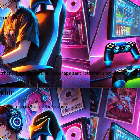
kooperatif.
mpetitif.
berhenti bermain selama beberapa saat. Istirahat singkat mampu
khir
evaluasi permainan sebelumnya.