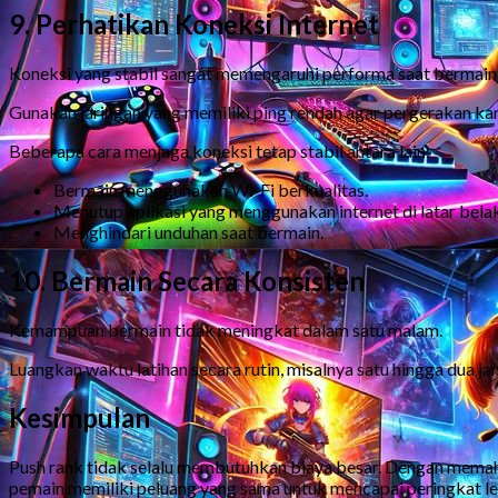
9. Perhatikan Koneksi Internet
Koneksi yang stabil sangat memengaruhi performa saat bermain
Gunakan jaringan yang memiliki ping rendah agar pergerakan kar
Beberapa cara menjaga koneksi tetap stabil antara lain:
Bermain menggunakan Wi-Fi berkualitas.
Menutup aplikasi yang menggunakan internet di latar bela
Menghindari unduhan saat bermain.
10. Bermain Secara Konsisten
Kemampuan bermain tidak meningkat dalam satu malam.
Luangkan waktu latihan secara rutin, misalnya satu hingga dua 
Kesimpulan
Push rank tidak selalu membutuhkan biaya besar. Dengan memaha
pemain memiliki peluang yang sama untuk mencapai peringkat leb