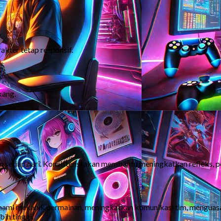
.
akter tetap responsif.
kang.
jam setiap hari. Konsistensi akan membantu meningkatkan refleks,
mi mekanik permainan, meningkatkan komunikasi tim, menguasai k
ih tinggi.