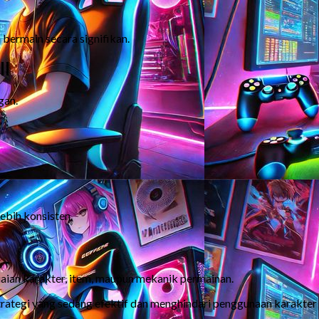
bermain secara signifikan.
ll
gan.
ebih konsisten.
ian karakter, item, maupun mekanik permainan.
ategi yang sedang efektif dan menghindari penggunaan karakter