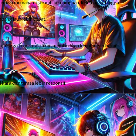
at pemain memahami seluruh kemampuan, kelemahan, hingga
ang jauh lebih cepat.
a, hingga jalur rotasi akan memberikan keuntungan besar.
karakter terasa lebih responsif.