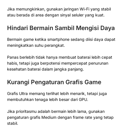
Jika memungkinkan, gunakan jaringan Wi-Fi yang stabil
atau berada di area dengan sinyal seluler yang kuat.
Hindari Bermain Sambil Mengisi Daya
Bermain game ketika smartphone sedang diisi daya dapat
meningkatkan suhu perangkat.
Panas berlebih tidak hanya membuat baterai lebih cepat
habis, tetapi juga berpotensi mempercepat penurunan
kesehatan baterai dalam jangka panjang.
Kurangi Pengaturan Grafis Game
Grafis Ultra memang terlihat lebih menarik, tetapi juga
membutuhkan tenaga lebih besar dari GPU.
Jika prioritasmu adalah bermain lebih lama, gunakan
pengaturan grafis Medium dengan frame rate yang tetap
stabil.