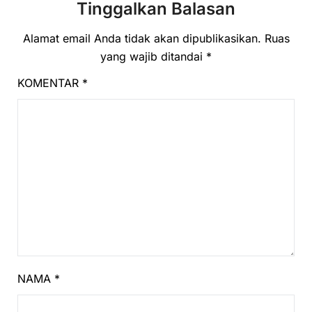
Tinggalkan Balasan
Alamat email Anda tidak akan dipublikasikan.
Ruas
yang wajib ditandai
*
KOMENTAR
*
NAMA
*