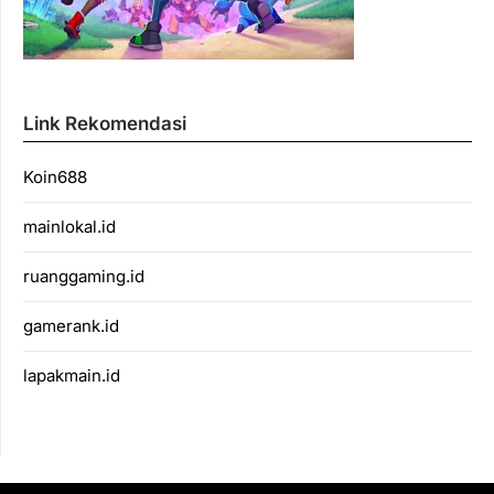
Link Rekomendasi
Koin688
mainlokal.id
ruanggaming.id
gamerank.id
lapakmain.id