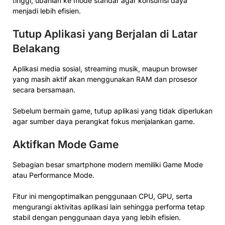
tinggi, ubahlah ke mode standar agar konsumsi daya
menjadi lebih efisien.
Tutup Aplikasi yang Berjalan di Latar
Belakang
Aplikasi media sosial, streaming musik, maupun browser
yang masih aktif akan menggunakan RAM dan prosesor
secara bersamaan.
Sebelum bermain game, tutup aplikasi yang tidak diperlukan
agar sumber daya perangkat fokus menjalankan game.
Aktifkan Mode Game
Sebagian besar smartphone modern memiliki Game Mode
atau Performance Mode.
Fitur ini mengoptimalkan penggunaan CPU, GPU, serta
mengurangi aktivitas aplikasi lain sehingga performa tetap
stabil dengan penggunaan daya yang lebih efisien.