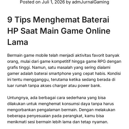
Posted on
Juli 1, 2026
by
admJurnalGaming
9 Tips Menghemat Baterai
HP Saat Main Game Online
Lama
Bermain game mobile telah menjadi aktivitas favorit banyak
orang, mulai dari game kompetitif hingga game RPG dengan
grafis tinggi. Namun, satu masalah yang sering dialami
gamer adalah baterai smartphone yang cepat habis. Kondisi
ini tentu mengganggu, terutama ketika sedang berada di
luar rumah tanpa akses charger atau power bank.
Untungnya, ada berbagai cara sederhana yang bisa
dilakukan untuk menghemat konsumsi daya tanpa harus
mengorbankan pengalaman bermain. Dengan melakukan
beberapa penyesuaian pada perangkat, kamu bisa
menikmati sesi bermain lebih lama dan tetap nyaman.