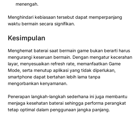
menengah.
Menghindari kebiasaan tersebut dapat memperpanjang
waktu bermain secara signifikan.
Kesimpulan
Menghemat baterai saat bermain game bukan berarti harus
mengurangi keseruan bermain. Dengan mengatur kecerahan
layar, menyesuaikan refresh rate, memanfaatkan Game
Mode, serta menutup aplikasi yang tidak diperlukan,
smartphone dapat bertahan lebih lama tanpa
mengorbankan kenyamanan.
Penerapan langkah-langkah sederhana ini juga membantu
menjaga kesehatan baterai sehingga performa perangkat
tetap optimal dalam penggunaan jangka panjang.