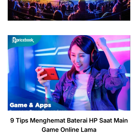
9 Tips Menghemat Baterai HP Saat Main
Game Online Lama