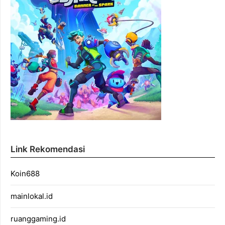
Link Rekomendasi
Koin688
mainlokal.id
ruanggaming.id