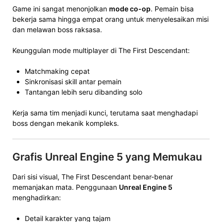
Game ini sangat menonjolkan
mode co-op
. Pemain bisa
bekerja sama hingga empat orang untuk menyelesaikan misi
dan melawan boss raksasa.
Keunggulan mode multiplayer di The First Descendant:
Matchmaking cepat
Sinkronisasi skill antar pemain
Tantangan lebih seru dibanding solo
Kerja sama tim menjadi kunci, terutama saat menghadapi
boss dengan mekanik kompleks.
Grafis Unreal Engine 5 yang Memukau
Dari sisi visual, The First Descendant benar-benar
memanjakan mata. Penggunaan
Unreal Engine 5
menghadirkan:
Detail karakter yang tajam