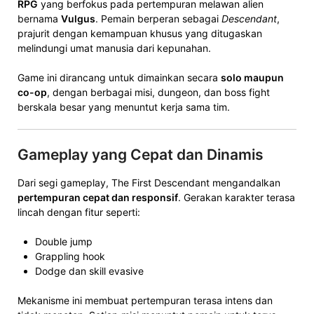
RPG
yang berfokus pada pertempuran melawan alien
bernama
Vulgus
. Pemain berperan sebagai
Descendant
,
prajurit dengan kemampuan khusus yang ditugaskan
melindungi umat manusia dari kepunahan.
Game ini dirancang untuk dimainkan secara
solo maupun
co-op
, dengan berbagai misi, dungeon, dan boss fight
berskala besar yang menuntut kerja sama tim.
Gameplay yang Cepat dan Dinamis
Dari segi gameplay, The First Descendant mengandalkan
pertempuran cepat dan responsif
. Gerakan karakter terasa
lincah dengan fitur seperti:
Double jump
Grappling hook
Dodge dan skill evasive
Mekanisme ini membuat pertempuran terasa intens dan