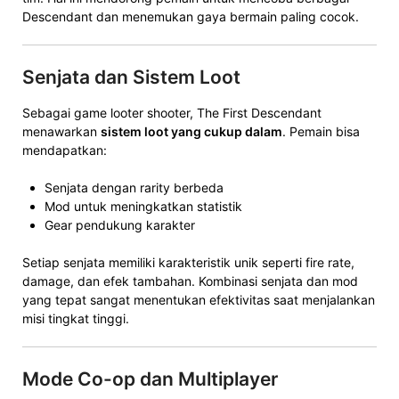
Descendant dan menemukan gaya bermain paling cocok.
Senjata dan Sistem Loot
Sebagai game looter shooter, The First Descendant
menawarkan
sistem loot yang cukup dalam
. Pemain bisa
mendapatkan:
Senjata dengan rarity berbeda
Mod untuk meningkatkan statistik
Gear pendukung karakter
Setiap senjata memiliki karakteristik unik seperti fire rate,
damage, dan efek tambahan. Kombinasi senjata dan mod
yang tepat sangat menentukan efektivitas saat menjalankan
misi tingkat tinggi.
Mode Co-op dan Multiplayer