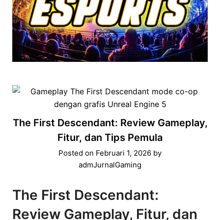
The First Descendant: Review Gameplay,
Fitur, dan Tips Pemula
Posted on
Februari 1, 2026
by
admJurnalGaming
The First Descendant:
Review Gameplay, Fitur, dan