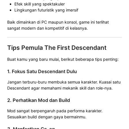
Efek skill yang spektakuler
Lingkungan futuristik yang imersif
Baik dimainkan di PC maupun konsol, game ini terlihat
sangat modern dan kompetitif di kelasnya.
Tips Pemula The First Descendant
Buat kamu yang baru mulai, berikut beberapa tips penting:
1. Fokus Satu Descendant Dulu
Jangan terburu-buru membuka semua karakter. Kuasai satu
Descendant agar memahami mekanik skill dan role-nya.
2. Perhatikan Mod dan Build
Mod sangat berpengaruh pada performa karakter.
Sesuaikan build dengan gaya bermainmu.