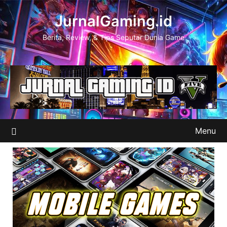
Skip
JurnalGaming.id
to
content
Berita, Review, & Tips Seputar Dunia Game
Menu