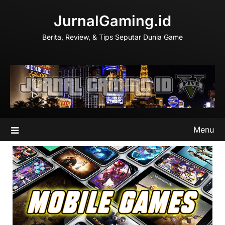
Skip
JurnalGaming.id
to
content
Berita, Review, & Tips Seputar Dunia Game
Menu