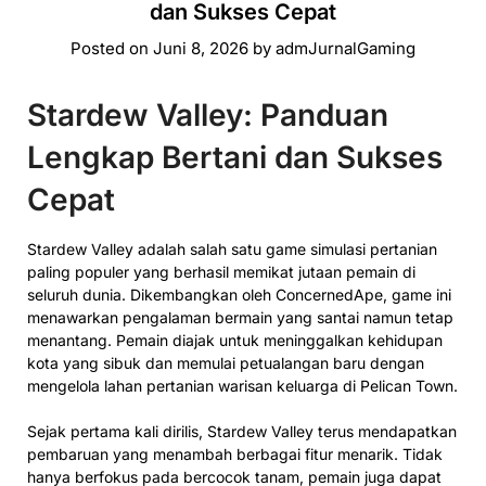
dan Sukses Cepat
Posted on
Juni 8, 2026
by
admJurnalGaming
Stardew Valley: Panduan
Lengkap Bertani dan Sukses
Cepat
Stardew Valley adalah salah satu game simulasi pertanian
paling populer yang berhasil memikat jutaan pemain di
seluruh dunia. Dikembangkan oleh ConcernedApe, game ini
menawarkan pengalaman bermain yang santai namun tetap
menantang. Pemain diajak untuk meninggalkan kehidupan
kota yang sibuk dan memulai petualangan baru dengan
mengelola lahan pertanian warisan keluarga di Pelican Town.
Sejak pertama kali dirilis, Stardew Valley terus mendapatkan
pembaruan yang menambah berbagai fitur menarik. Tidak
hanya berfokus pada bercocok tanam, pemain juga dapat