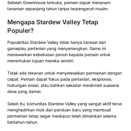
Setelah Greenhouse terbuka, pemain dapat menanam
tanaman sepanjang tahun tanpa terpengaruh musim.
Mengapa Stardew Valley Tetap
Populer?
Popularitas Stardew Valley tidak hanya berasal dari
gameplay pertanian yang menyenangkan. Game ini
menawarkan kebebasan penuh kepada pemain untuk
menentukan tujuan mereka sendiri.
Tidak ada tekanan untuk menyelesaikan permainan dengan
cepat. Pemain dapat fokus pada pertanian, eksplorasi,
hubungan sosial, atau bahkan sekadar menikmati suasana
desa yang damai.
Selain itu, komunitas Stardew Valley yang sangat aktif terus
menghadirkan mod dan panduan baru yang membuat
permainan tetap segar meskipun telah dimainkan selama
bertahun-tahun.