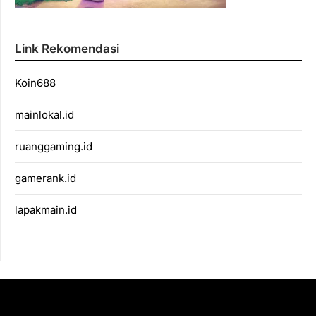
Link Rekomendasi
Koin688
mainlokal.id
ruanggaming.id
gamerank.id
lapakmain.id