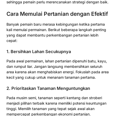
sehingga pemain perlu merencanakan strategi dengan baik.
Cara Memulai Pertanian dengan Efektif
Banyak pemain baru merasa kebingungan ketika pertama
kali memulai permainan. Berikut beberapa langkah penting
yang dapat membantu perkembangan pertanian lebih
cepat:
1. Bersihkan Lahan Secukupnya
Pada awal permainan, lahan pertanian dipenuhi batu, kayu,
dan rumput liar. Jangan langsung membersihkan seluruh
area karena akan menghabiskan energi. Fokuslah pada area
kecil yang cukup untuk menanam tanaman pertama.
2. Prioritaskan Tanaman Menguntungkan
Pada musim semi, tanaman seperti kentang dan stroberi
menjadi pilihan terbaik karena memiliki potensi keuntungan
tinggi. Memilih tanaman yang tepat sejak awal akan
mempercepat perkembangan ekonomi pertanian.