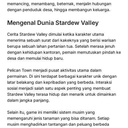
memancing, menambang, beternak, menjalin hubungan
dengan penduduk desa, hingga membangun keluarga.
Mengenal Dunia Stardew Valley
Cerita Stardew Valley dimulai ketika karakter utama
menerima sebuah surat dari kakeknya yang berisi warisan
berupa sebuah lahan pertanian tua. Setelah merasa jenuh
dengan kehidupan kantoran, pemain memutuskan pindah ke
desa dan memulai hidup baru.
Pelican Town menjadi pusat aktivitas utama dalam
permainan. Di sini terdapat berbagai karakter unik dengan
latar belakang dan kepribadian yang berbeda. Interaksi
sosial menjadi salah satu aspek penting yang membuat
Stardew Valley terasa hidup dan menarik untuk dimainkan
dalam jangka panjang.
Selain itu, game ini memiliki sistem musim yang
memengaruhi jenis tanaman yang bisa ditanam. Setiap
musim menghadirkan tantangan dan peluang berbeda