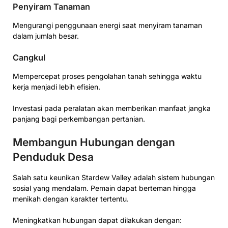
Penyiram Tanaman
Mengurangi penggunaan energi saat menyiram tanaman
dalam jumlah besar.
Cangkul
Mempercepat proses pengolahan tanah sehingga waktu
kerja menjadi lebih efisien.
Investasi pada peralatan akan memberikan manfaat jangka
panjang bagi perkembangan pertanian.
Membangun Hubungan dengan
Penduduk Desa
Salah satu keunikan Stardew Valley adalah sistem hubungan
sosial yang mendalam. Pemain dapat berteman hingga
menikah dengan karakter tertentu.
Meningkatkan hubungan dapat dilakukan dengan: