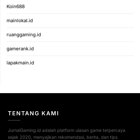
Koin688
mainlokal.id
ruanggaming.id
gamerank.id
lapakmain.id
TENTANG KAMI
JurnalGaming.id adalah platform ulasan game terpercaya
sejak 2020, menyajikan rekomendasi, berita, dan tips