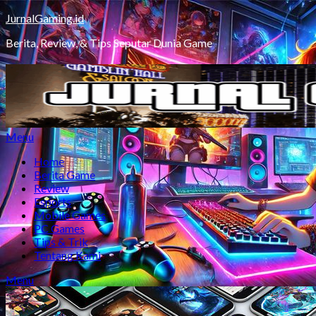
Skip
JurnalGaming.id
to
Berita, Review, & Tips Seputar Dunia Game
content
Menu
Home
Berita Game
Review
Esports
Mobile Games
PC Games
Tips & Trik
Tentang Kami
Menu