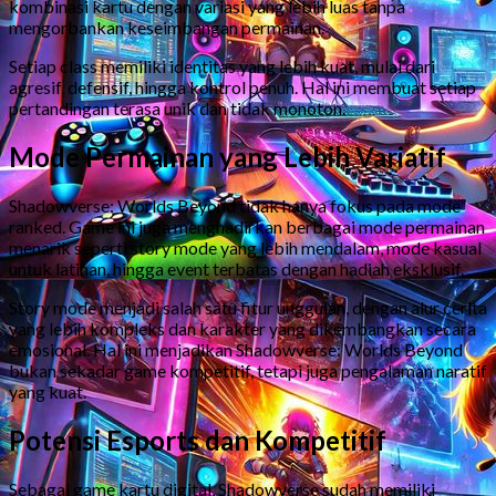
kombinasi kartu dengan variasi yang lebih luas tanpa
mengorbankan keseimbangan permainan.
Setiap class memiliki identitas yang lebih kuat, mulai dari
agresif, defensif, hingga kontrol penuh. Hal ini membuat setiap
pertandingan terasa unik dan tidak monoton.
Mode Permainan yang Lebih Variatif
Shadowverse: Worlds Beyond tidak hanya fokus pada mode
ranked. Game ini juga menghadirkan berbagai mode permainan
menarik seperti story mode yang lebih mendalam, mode kasual
untuk latihan, hingga event terbatas dengan hadiah eksklusif.
Story mode menjadi salah satu fitur unggulan, dengan alur cerita
yang lebih kompleks dan karakter yang dikembangkan secara
emosional. Hal ini menjadikan Shadowverse: Worlds Beyond
bukan sekadar game kompetitif, tetapi juga pengalaman naratif
yang kuat.
Potensi Esports dan Kompetitif
Sebagai game kartu digital, Shadowverse sudah memiliki