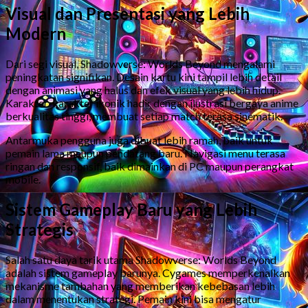
Visual dan Presentasi yang Lebih
Modern
Dari segi visual, Shadowverse: Worlds Beyond mengalami
peningkatan signifikan. Desain kartu kini tampil lebih detail
dengan animasi yang halus dan efek visual yang lebih hidup.
Karakter-karakter ikonik hadir dengan ilustrasi bergaya anime
berkualitas tinggi, membuat setiap match terasa sinematik.
Antarmuka pengguna juga dibuat lebih ramah, baik untuk
pemain lama maupun pendatang baru. Navigasi menu terasa
ringan dan responsif, baik dimainkan di PC maupun perangkat
mobile.
Sistem Gameplay Baru yang Lebih
Strategis
Salah satu daya tarik utama Shadowverse: Worlds Beyond
adalah sistem gameplay barunya. Cygames memperkenalkan
mekanisme tambahan yang memberikan kebebasan lebih
dalam menentukan strategi. Pemain kini bisa mengatur