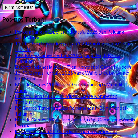
Pos-pos Terbaru
Perkembangan Esports Indonesia 2026 dan Peluang
Atlet Muda
10 Tips & Trik Meningkatkan Skill Gaming Lebih Cepat
di 2026
10 Mobile Games Terbaik 2026 yang Wajib Kamu
Mainkan
Esports Indonesia 2026: Tren Kompetisi Game Modern
10 PC Games Terbaik 2026 yang Wajib Dicoba Gamer
Indonesia
Mobile Games 2026: Tren, Genre, dan Tips Memilih
Game
Esports Terbaru 2026: Industri Game Kompetitif
Tumbuh
PC Games Terbaru 2026: Rekomendasi Game Terbaik
Tahun Ini
Mobile Games 2026: Tren Terbaru dan Game yang Wajib
Dicoba
Esports Terbaru 2026: Industri Game Kompetitif
Tumbuh