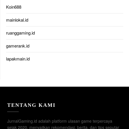
Koin688
mainlokal.id
ruanggaming.id
gamerank.id
lapakmain.id
TENTANG KAMI
JurnalGaming.id adalah platform ulasan game terpercaya
sejak 2020, menyajikan rekomendasi, berita, dan tips seputar