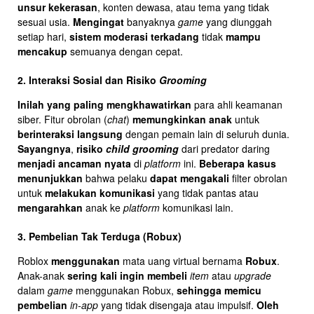
unsur kekerasan
, konten dewasa, atau tema yang tidak
sesuai usia.
Mengingat
banyaknya
game
yang diunggah
setiap hari,
sistem moderasi terkadang
tidak
mampu
mencakup
semuanya dengan cepat.
2. Interaksi Sosial dan Risiko
Grooming
Inilah yang paling mengkhawatirkan
para ahli keamanan
siber. Fitur obrolan (
chat
)
memungkinkan anak
untuk
berinteraksi langsung
dengan pemain lain di seluruh dunia.
Sayangnya
,
risiko
child grooming
dari predator daring
menjadi ancaman nyata
di
platform
ini.
Beberapa kasus
menunjukkan
bahwa pelaku
dapat mengakali
filter obrolan
untuk
melakukan komunikasi
yang tidak pantas atau
mengarahkan
anak ke
platform
komunikasi lain.
3. Pembelian Tak Terduga (Robux)
Roblox
menggunakan
mata uang virtual bernama
Robux
.
Anak-anak
sering kali ingin membeli
item
atau
upgrade
dalam
game
menggunakan Robux,
sehingga
memicu
pembelian
in-app
yang tidak disengaja atau impulsif.
Oleh