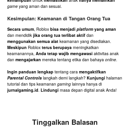
kemampuan
untuk
memastikan
anak
hanya memainkan
game
yang aman dan sesuai.
Kesimpulan: Keamanan di Tangan Orang Tua
Secara umum
, Roblox
bisa menjadi
platform
yang aman
dan mendidik
jika orang tua terlibat aktif
dan
menggunakan semua alat
keamanan yang disediakan.
Meskipun
Roblox
terus berupaya
meningkatkan
keamanannya,
Anda tetap wajib
mengawasi
aktivitas anak
dan
mengajarkan
mereka tentang etika dan bahaya
online
.
Ingin panduan lengkap
tentang cara
mengaktifkan
Parental Controls
langkah demi langkah?
Kunjungi
halaman
tutorial dan tips keamanan
gaming
lainnya hanya di
jurnalgaming.id
.
Lindungi
masa depan digital anak Anda!
Tinggalkan Balasan