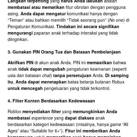
Langkah terpenting
yang
harus Anda lakukan
adalah
membatasi atau mematikan
fitur obrolan dengan pengguna
asing.
Anda dapat mengatur
komunikasi hanya dengan
“Teman” atau bahkan memilih “Tidak seorang pun” (
No one
) di
Pengaturan Komunikasi.
Tindakan ini
secara signifikan
mengurangi
paparan anak terhadap interaksi yang tidak
diinginkan.
3. Gunakan PIN Orang Tua dan Batasan Pembelanjaan
Aktifkan PIN
di akun anak Anda. PIN ini
memastikan
bahwa
anak
tidak dapat mengubah
pengaturan keamanan (seperti
usia dan batasan
chat
)
tanpa persetujuan
Anda.
Di samping
itu
,
Anda dapat menetapkan
batas belanja bulanan Robux
untuk mencegah
pengeluaran yang tidak terkontrol.
4. Filter Konten Berdasarkan Kedewasaan
Roblox
menyediakan filter
yang
memungkinkan Anda
membatasi
experience
yang
dapat diakses
anak
berdasarkan kategori kedewasaan (misalnya, hanya
game
“All
Ages” atau “Suitable for 6+”).
Fitur ini
memberikan Anda