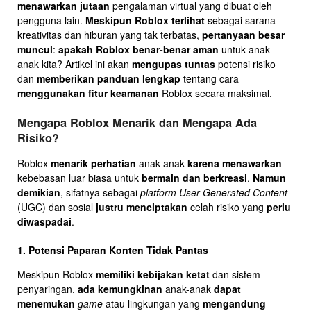
menawarkan jutaan
pengalaman virtual yang dibuat oleh
pengguna lain.
Meskipun Roblox terlihat
sebagai sarana
kreativitas dan hiburan yang tak terbatas,
pertanyaan besar
muncul
:
apakah Roblox benar-benar aman
untuk anak-
anak kita? Artikel ini akan
mengupas tuntas
potensi risiko
dan
memberikan panduan lengkap
tentang cara
menggunakan fitur keamanan
Roblox secara maksimal.
Mengapa Roblox Menarik dan Mengapa Ada
Risiko?
Roblox
menarik perhatian
anak-anak
karena menawarkan
kebebasan luar biasa untuk
bermain dan berkreasi
.
Namun
demikian
, sifatnya sebagai
platform User-Generated Content
(UGC) dan sosial
justru menciptakan
celah risiko yang
perlu
diwaspadai
.
1. Potensi Paparan Konten Tidak Pantas
Meskipun Roblox
memiliki kebijakan ketat
dan sistem
penyaringan,
ada kemungkinan
anak-anak
dapat
menemukan
game
atau lingkungan yang
mengandung