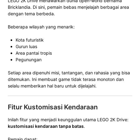
LEGO 2K Drive menawarkan dunia open-world bernama
Bricklandia. Di sini, pemain bebas menjelajah berbagai area
dengan tema berbeda.
Beberapa wilayah yang menarik:
Kota futuristik
Gurun luas
Area pantai tropis
Pegunungan
Setiap area dipenuhi misi, tantangan, dan rahasia yang bisa
ditemukan. Ini membuat game tidak terasa monoton dan
selalu memberikan hal baru untuk dijelajahi.
Fitur Kustomisasi Kendaraan
Inilah fitur yang menjadi keunggulan utama LEGO 2K Drive:
kustomisasi kendaraan tanpa batas
.
Pemain dapat: