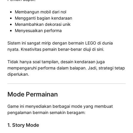
Membangun mobil dari nol
Mengganti bagian kendaraan
Menambahkan dekorasi unik
Menyesuaikan performa
Sistem ini sangat mirip dengan bermain LEGO di dunia
nyata. Kreativitas pemain benar-benar diuji di sini.
Tidak hanya soal tampilan, desain kendaraan juga
mempengaruhi performa dalam balapan. Jadi, strategi tetap
diperlukan.
Mode Permainan
Game ini menyediakan berbagai mode yang membuat
pengalaman bermain semakin beragam:
1. Story Mode