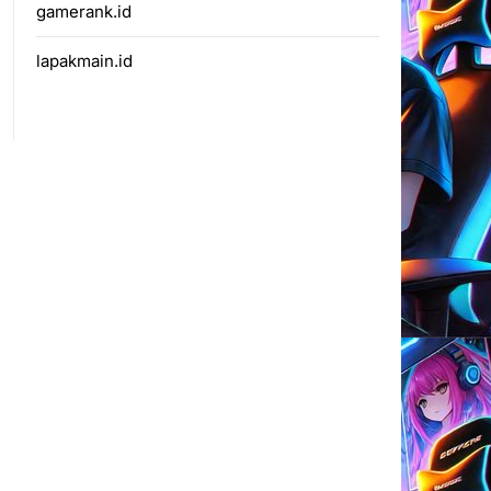
gamerank.id
lapakmain.id