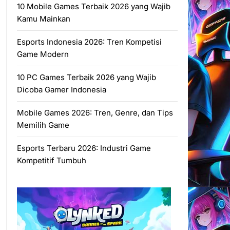
10 Mobile Games Terbaik 2026 yang Wajib
Kamu Mainkan
Esports Indonesia 2026: Tren Kompetisi
Game Modern
10 PC Games Terbaik 2026 yang Wajib
Dicoba Gamer Indonesia
Mobile Games 2026: Tren, Genre, dan Tips
Memilih Game
Esports Terbaru 2026: Industri Game
Kompetitif Tumbuh