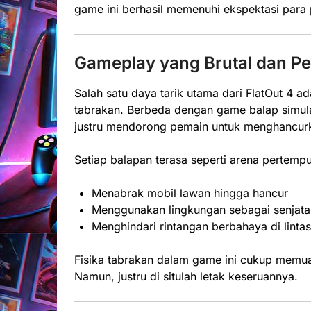
game ini berhasil memenuhi ekspektasi par
Gameplay yang Brutal dan Pe
Salah satu daya tarik utama dari FlatOut 4 
tabrakan. Berbeda dengan game balap simulas
justru mendorong pemain untuk menghancur
Setiap balapan terasa seperti arena pertemp
Menabrak mobil lawan hingga hancur
Menggunakan lingkungan sebagai senjata
Menghindari rintangan berbahaya di linta
Fisika tabrakan dalam game ini cukup memuas
Namun, justru di situlah letak keseruannya.