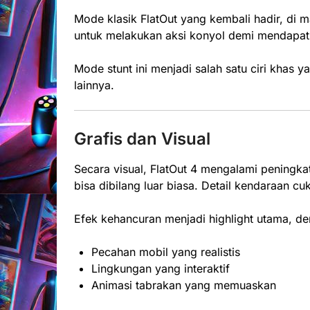
Mode klasik FlatOut yang kembali hadir, di 
untuk melakukan aksi konyol demi mendapatk
Mode stunt ini menjadi salah satu ciri khas
lainnya.
Grafis dan Visual
Secara visual, FlatOut 4 mengalami peningka
bisa dibilang luar biasa. Detail kendaraan c
Efek kehancuran menjadi highlight utama, d
Pecahan mobil yang realistis
Lingkungan yang interaktif
Animasi tabrakan yang memuaskan