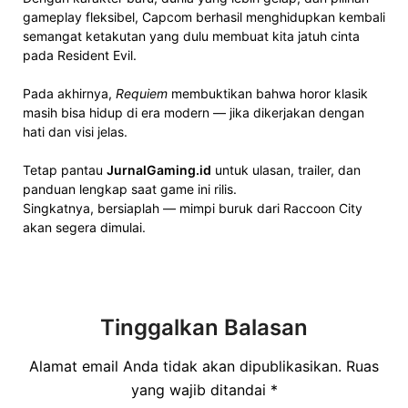
gameplay fleksibel, Capcom berhasil menghidupkan kembali
semangat ketakutan yang dulu membuat kita jatuh cinta
pada Resident Evil.
Pada akhirnya,
Requiem
membuktikan bahwa horor klasik
masih bisa hidup di era modern — jika dikerjakan dengan
hati dan visi jelas.
Tetap pantau
JurnalGaming.id
untuk ulasan, trailer, dan
panduan lengkap saat game ini rilis.
Singkatnya, bersiaplah — mimpi buruk dari Raccoon City
akan segera dimulai.
Tinggalkan Balasan
Alamat email Anda tidak akan dipublikasikan.
Ruas
yang wajib ditandai
*