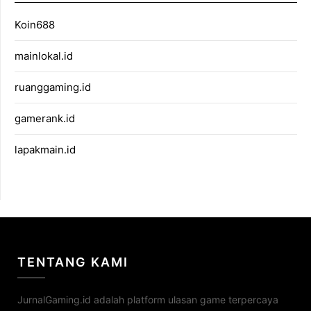
Koin688
mainlokal.id
ruanggaming.id
gamerank.id
lapakmain.id
TENTANG KAMI
JurnalGaming.id adalah platform ulasan game terpercaya