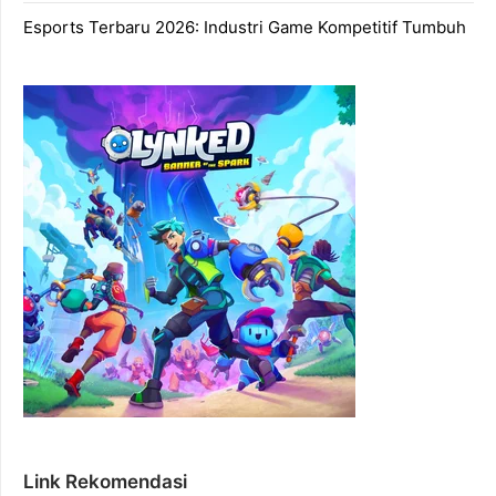
Esports Terbaru 2026: Industri Game Kompetitif Tumbuh
Link Rekomendasi