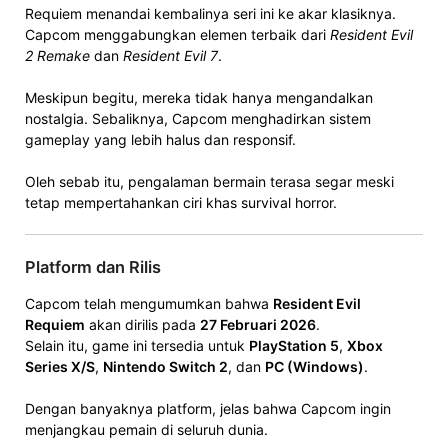
Requiem menandai kembalinya seri ini ke akar klasiknya.
Capcom menggabungkan elemen terbaik dari
Resident Evil
2 Remake
dan
Resident Evil 7
.
Meskipun begitu, mereka tidak hanya mengandalkan
nostalgia. Sebaliknya, Capcom menghadirkan sistem
gameplay yang lebih halus dan responsif.
Oleh sebab itu, pengalaman bermain terasa segar meski
tetap mempertahankan ciri khas survival horror.
Platform dan Rilis
Capcom telah mengumumkan bahwa
Resident Evil
Requiem
akan dirilis pada
27 Februari 2026
.
Selain itu, game ini tersedia untuk
PlayStation 5
,
Xbox
Series X/S
,
Nintendo Switch 2
, dan
PC (Windows)
.
Dengan banyaknya platform, jelas bahwa Capcom ingin
menjangkau pemain di seluruh dunia.