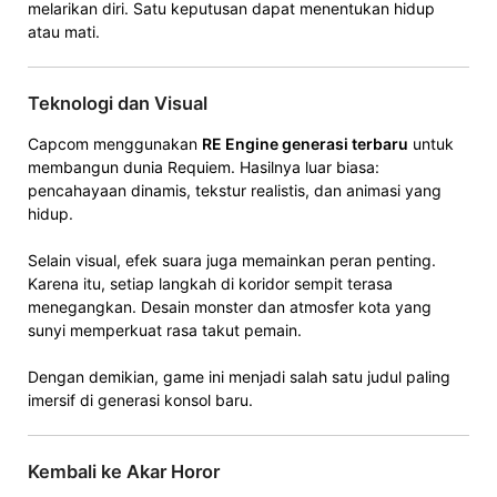
melarikan diri. Satu keputusan dapat menentukan hidup
atau mati.
Teknologi dan Visual
Capcom menggunakan
RE Engine generasi terbaru
untuk
membangun dunia Requiem. Hasilnya luar biasa:
pencahayaan dinamis, tekstur realistis, dan animasi yang
hidup.
Selain visual, efek suara juga memainkan peran penting.
Karena itu, setiap langkah di koridor sempit terasa
menegangkan. Desain monster dan atmosfer kota yang
sunyi memperkuat rasa takut pemain.
Dengan demikian, game ini menjadi salah satu judul paling
imersif di generasi konsol baru.
Kembali ke Akar Horor