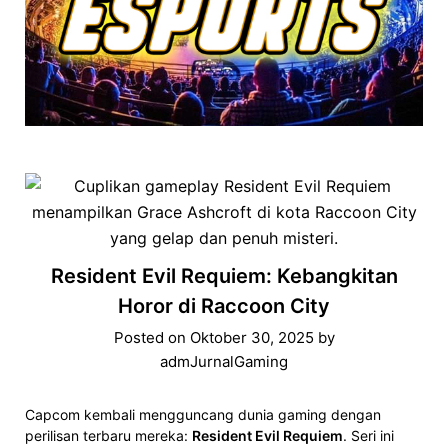
Resident Evil Requiem: Kebangkitan
Horor di Raccoon City
Posted on
Oktober 30, 2025
by
admJurnalGaming
Capcom kembali mengguncang dunia gaming dengan
perilisan terbaru mereka:
Resident Evil Requiem
. Seri ini