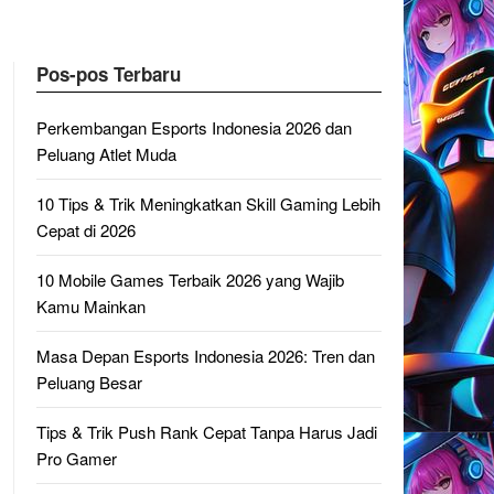
Pos-pos Terbaru
Perkembangan Esports Indonesia 2026 dan
Peluang Atlet Muda
10 Tips & Trik Meningkatkan Skill Gaming Lebih
Cepat di 2026
10 Mobile Games Terbaik 2026 yang Wajib
Kamu Mainkan
Masa Depan Esports Indonesia 2026: Tren dan
Peluang Besar
Tips & Trik Push Rank Cepat Tanpa Harus Jadi
Pro Gamer