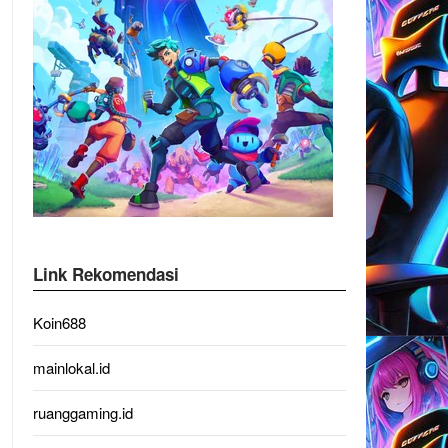
Link Rekomendasi
Koin688
mainlokal.id
ruanggaming.id