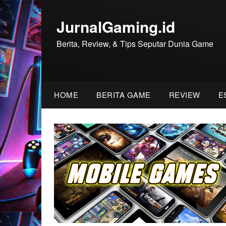
Skip
to
JurnalGaming.id
content
Berita, Review, & Tips Seputar Dunia Game
HOME
BERITA GAME
REVIEW
E