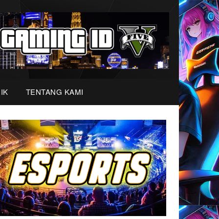
RIK
TENTANG KAMI