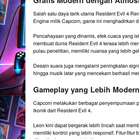
Grafis Modern dengan Atmosf
Salah satu daya tarik utama Resident Evil 4 R
Engine milik Capcom, game ini menghadirkan deta
Pencahayaan yang dinamis, efek cuaca yang lebi
membuat dunia Resident Evil 4 terasa lebih meny
pulau penelitian, memiliki nuansa yang lebih 
Desain suara juga mengalami peningkatan signi
hingga musik latar yang mencekam berhasil menc
Gameplay yang Lebih Modern
Capcom melakukan berbagai penyempurnaan p
ikonik dari Resident Evil 4.
Leon kini dapat bergerak lebih lincah saat me
memiliki kontrol yang lebih responsif. Fitur-fitu