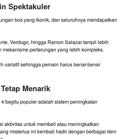
n Spektakuler
arungan bos yang ikonik, dan seluruhnya mendapatkan
ante, Verdugo, hingga Ramon Salazar tampil lebih
 mekanisme pertarungan yang lebih kompleks.
ih variatif sehingga pemain harus benar-benar
 Tetap Menarik
4 begitu populer adalah sistem peningkatan
 aktivitas untuk membeli atau meningkatkan
ng misterius ini kembali hadir dengan berbagai item
n.