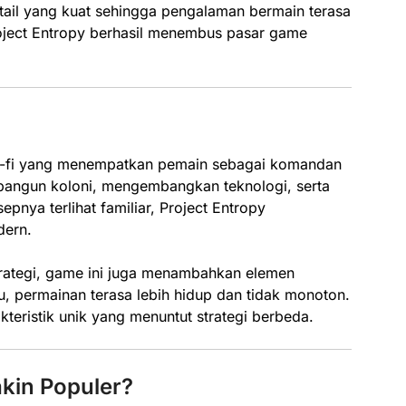
etail yang kuat sehingga pengalaman bermain terasa
Project Entropy berhasil menembus pasar game
ci-fi yang menempatkan pemain sebagai komandan
angun koloni, mengembangkan teknologi, serta
nya terlihat familiar, Project Entropy
dern.
trategi, game ini juga menambahkan elemen
itu, permainan terasa lebih hidup dan tidak monoton.
akteristik unik yang menuntut strategi berbeda.
kin Populer?