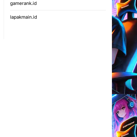
gamerank.id
lapakmain.id