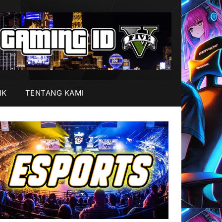
IK
TENTANG KAMI