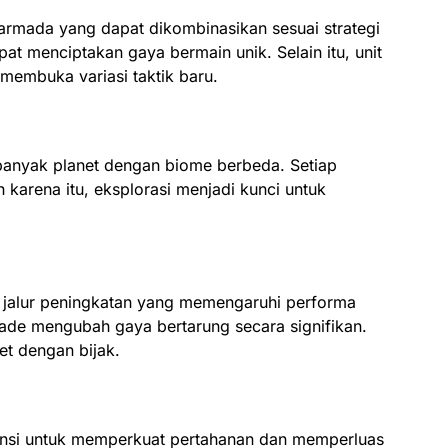
armada yang dapat dikombinasikan sesuai strategi
pat menciptakan gaya bermain unik. Selain itu, unit
embuka variasi taktik baru.
 banyak planet dengan biome berbeda. Setiap
karena itu, eksplorasi menjadi kunci untuk
k jalur peningkatan yang memengaruhi performa
rade mengubah gaya bertarung secara signifikan.
set dengan bijak.
ansi untuk memperkuat pertahanan dan memperluas