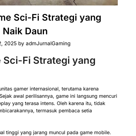
me Sci-Fi Strategi yang
 Naik Daun
2, 2025
by
admJurnalGaming
 Sci-Fi Strategi yang
nitas gamer internasional, terutama karena
Sejak awal perilisannya, game ini langsung mencuri
play yang terasa intens. Oleh karena itu, tidak
mbicarakannya, termasuk pembaca setia
isual tinggi yang jarang muncul pada game mobile.