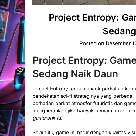
Project Entropy: Ga
Sedang
Posted on
Desember 1
Project Entropy: Game
Sedang Naik Daun
Project Entropy terus menarik perhatian komu
pendekatan sci-fi strateginya yang berbeda. 
perhatian berkat atmosfer futuristis dan game
mengherankan jika banyak pemain mulai me
gamerank.id
.
Selain itu, game ini hadir dengan kualitas v