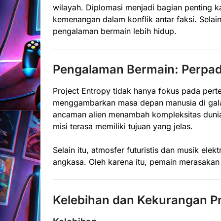
wilayah. Diplomasi menjadi bagian penting k
kemenangan dalam konflik antar faksi. Selai
pengalaman bermain lebih hidup.
Pengalaman Bermain: Perpadu
Project Entropy tidak hanya fokus pada pert
menggambarkan masa depan manusia di galaksi
ancaman alien menambah kompleksitas dunia
misi terasa memiliki tujuan yang jelas.
Selain itu, atmosfer futuristis dan musik e
angkasa. Oleh karena itu, pemain merasakan 
Kelebihan dan Kekurangan Pr