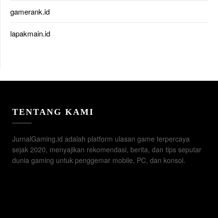
gamerank.id
lapakmain.id
TENTANG KAMI
JurnalGaming.id adalah platform ulasan game terpercaya
sejak 2020, menyajikan rekomendasi, berita, dan tips seputar
dunia gaming untuk penggemar mobile, PC, dan konsol.