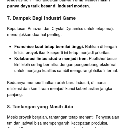
punya daya tarik besar di industri modern.
7. Dampak Bagi Industri Game
Keputusan Amazon dan Crystal Dynamics untuk tetap maju
menunjukkan dua hal penting:
Franchise kuat tetap bernilai tinggi.
Bahkan di tengah
krisis, proyek ikonik seperti ini tetap menjadi prioritas.
Kolaborasi lintas studio menjadi tren.
Publisher besar
kini lebih sering bermitra dengan pengembang eksternal
untuk menjaga kualitas sambil mengurangi risiko internal.
Keduanya memperlihatkan arah baru industri, di mana
efisiensi dan kemitraan menjadi kunci keberhasilan jangka
panjang.
8. Tantangan yang Masih Ada
Meski proyek berjalan, tantangan tetap menanti. Penyesuaian
tim dan jadwal bisa mempengaruhi kecepatan produksi.