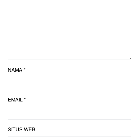
NAMA
*
EMAIL
*
SITUS WEB