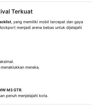
ival Terkuat
acklist
, yang memiliki mobil tercepat dan gaya
Rockport menjadi arena bebas untuk dijelajahi
aksimal.
uk menaklukkan mereka.
MW M3 GTR
.
an penuh menjelajahi kota.