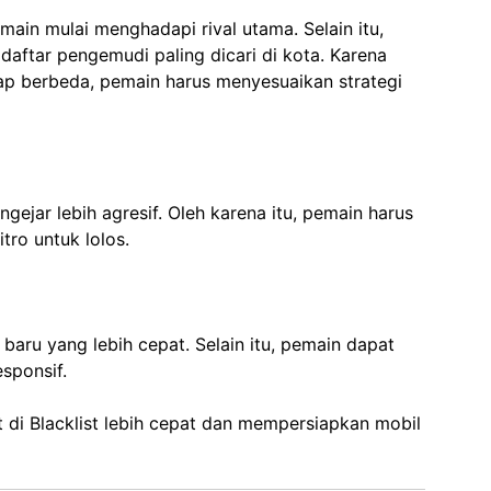
in mulai menghadapi rival utama. Selain itu,
 daftar pengemudi paling dicari di kota. Karena
alap berbeda, pemain harus menyesuaikan strategi
ngejar lebih agresif. Oleh karena itu, pemain harus
tro untuk lolos.
aru yang lebih cepat. Selain itu, pemain dapat
sponsif.
t di Blacklist lebih cepat dan mempersiapkan mobil