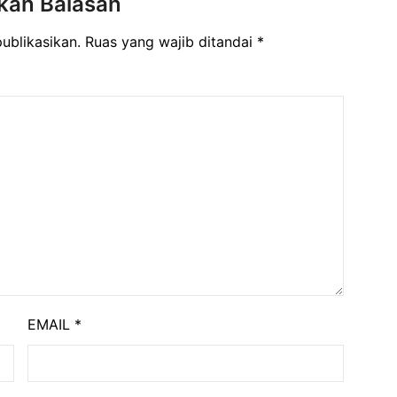
kan Balasan
ublikasikan.
Ruas yang wajib ditandai
*
EMAIL
*