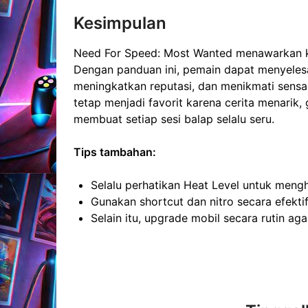
Kesimpulan
Need For Speed: Most Wanted menawarkan kom
Dengan panduan ini, pemain dapat menyele
meningkatkan reputasi, dan menikmati sensasi
tetap menjadi favorit karena cerita menarik
membuat setiap sesi balap selalu seru.
Tips tambahan:
Selalu perhatikan Heat Level untuk menghi
Gunakan shortcut dan nitro secara efektif
Selain itu, upgrade mobil secara rutin ag