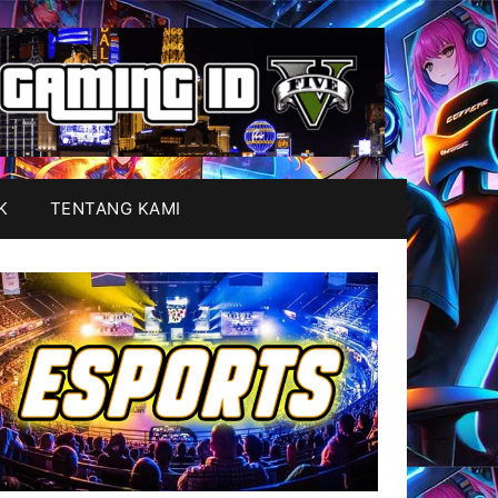
K
TENTANG KAMI