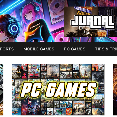
SPORTS
MOBILE GAMES
PC GAMES
TIPS & TRI