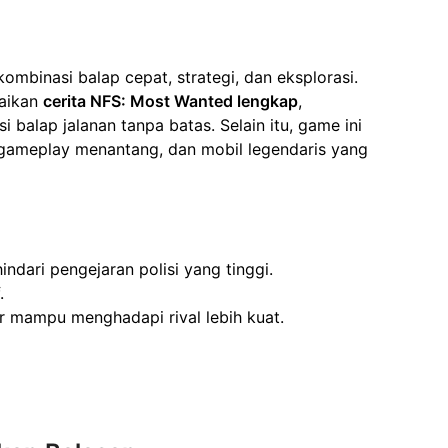
binasi balap cepat, strategi, dan eksplorasi.
saikan
cerita NFS: Most Wanted lengkap
,
 balap jalanan tanpa batas. Selain itu, game ini
, gameplay menantang, dan mobil legendaris yang
ndari pengejaran polisi yang tinggi.
.
ar mampu menghadapi rival lebih kuat.