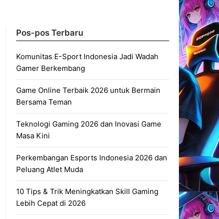
Pos-pos Terbaru
Komunitas E-Sport Indonesia Jadi Wadah
Gamer Berkembang
Game Online Terbaik 2026 untuk Bermain
Bersama Teman
Teknologi Gaming 2026 dan Inovasi Game
Masa Kini
Perkembangan Esports Indonesia 2026 dan
Peluang Atlet Muda
10 Tips & Trik Meningkatkan Skill Gaming
Lebih Cepat di 2026