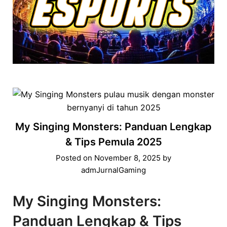
My Singing Monsters: Panduan Lengkap
& Tips Pemula 2025
Posted on
November 8, 2025
by
admJurnalGaming
My Singing Monsters:
Panduan Lengkap & Tips