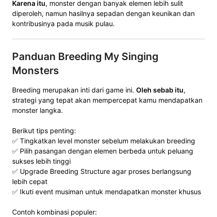
Karena itu
, monster dengan banyak elemen lebih sulit
diperoleh, namun hasilnya sepadan dengan keunikan dan
kontribusinya pada musik pulau.
Panduan Breeding My Singing
Monsters
Breeding merupakan inti dari game ini.
Oleh sebab itu
,
strategi yang tepat akan mempercepat kamu mendapatkan
monster langka.
Berikut tips penting:
✅ Tingkatkan level monster sebelum melakukan breeding
✅ Pilih pasangan dengan elemen berbeda untuk peluang
sukses lebih tinggi
✅ Upgrade Breeding Structure agar proses berlangsung
lebih cepat
✅ Ikuti event musiman untuk mendapatkan monster khusus
Contoh kombinasi populer: