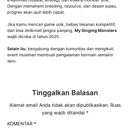
Dengan memahami breeding, resource, dan desain pulau,
progres akan jauh lebih cepat.
Jika kamu mencari game unik, bebas tekanan kompetitif,
dan bisa dinikmati jangka panjang,
My Singing Monsters
wajib dicoba di tahun 2025.
Selain itu
, bergabung dengan komunitas dan mengikuti
event musiman membuat pengalaman bermain semakin
seru.
Tinggalkan Balasan
Alamat email Anda tidak akan dipublikasikan.
Ruas
yang wajib ditandai
*
KOMENTAR
*