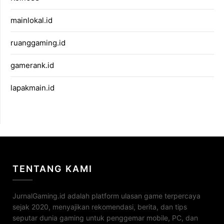
mainlokal.id
ruanggaming.id
gamerank.id
lapakmain.id
TENTANG KAMI
JurnalGaming.id adalah platform ulasan game terpercaya
sejak 2020, menyajikan rekomendasi, berita, dan tips
seputar dunia gaming untuk penggemar mobile, PC, dan