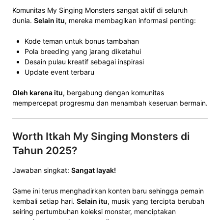
Komunitas My Singing Monsters sangat aktif di seluruh
dunia.
Selain itu
, mereka membagikan informasi penting:
Kode teman untuk bonus tambahan
Pola breeding yang jarang diketahui
Desain pulau kreatif sebagai inspirasi
Update event terbaru
Oleh karena itu
, bergabung dengan komunitas
mempercepat progresmu dan menambah keseruan bermain.
Worth Itkah My Singing Monsters di
Tahun 2025?
Jawaban singkat:
Sangat layak!
Game ini terus menghadirkan konten baru sehingga pemain
kembali setiap hari.
Selain itu
, musik yang tercipta berubah
seiring pertumbuhan koleksi monster, menciptakan