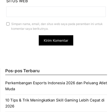
SITUS WEB
Simpan nama, email, dan situs web saya pada peramban ini untuk
komentar saya berikutnya.
Pos-pos Terbaru
Perkembangan Esports Indonesia 2026 dan Peluang Atlet
Muda
10 Tips & Trik Meningkatkan Skill Gaming Lebih Cepat di
2026