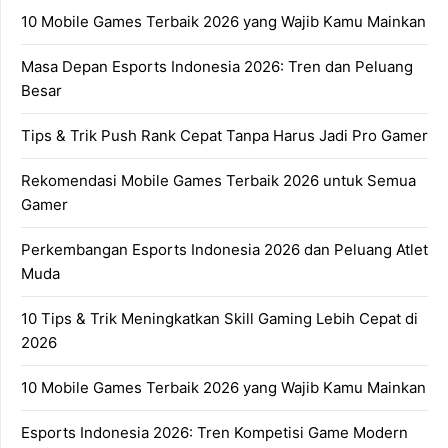
10 Mobile Games Terbaik 2026 yang Wajib Kamu Mainkan
Masa Depan Esports Indonesia 2026: Tren dan Peluang
Besar
Tips & Trik Push Rank Cepat Tanpa Harus Jadi Pro Gamer
Rekomendasi Mobile Games Terbaik 2026 untuk Semua
Gamer
Perkembangan Esports Indonesia 2026 dan Peluang Atlet
Muda
10 Tips & Trik Meningkatkan Skill Gaming Lebih Cepat di
2026
10 Mobile Games Terbaik 2026 yang Wajib Kamu Mainkan
Esports Indonesia 2026: Tren Kompetisi Game Modern