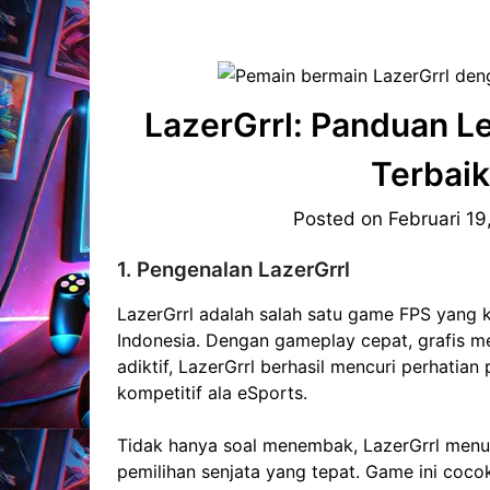
LazerGrrl: Panduan Le
Terbai
Posted on
Februari 19
1. Pengenalan LazerGrrl
LazerGrrl adalah salah satu game FPS yang k
Indonesia. Dengan gameplay cepat, grafis
adiktif, LazerGrrl berhasil mencuri perhati
kompetitif ala eSports.
Tidak hanya soal menembak, LazerGrrl menun
pemilihan senjata yang tepat. Game ini coco