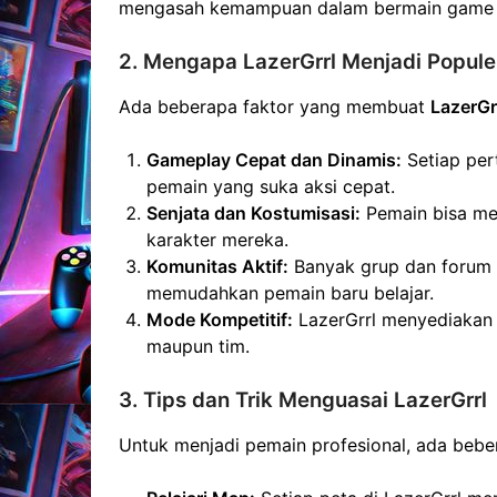
mengasah kemampuan dalam bermain game 
2. Mengapa LazerGrrl Menjadi Popule
Ada beberapa faktor yang membuat
LazerGr
Gameplay Cepat dan Dinamis:
Setiap pert
pemain yang suka aksi cepat.
Senjata dan Kostumisasi:
Pemain bisa mem
karakter mereka.
Komunitas Aktif:
Banyak grup dan forum o
memudahkan pemain baru belajar.
Mode Kompetitif:
LazerGrrl menyediakan
maupun tim.
3. Tips dan Trik Menguasai LazerGrrl
Untuk menjadi pemain profesional, ada beber