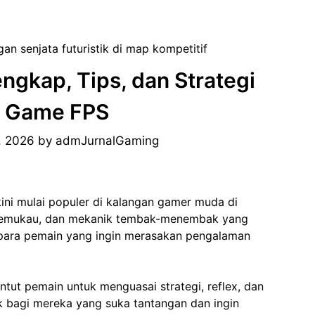
ngkap, Tips, dan Strategi
k Game FPS
, 2026
by
admJurnalGaming
ini mulai populer di kalangan gamer muda di
 memukau, dan mekanik tembak-menembak yang
an para pemain yang ingin merasakan pengalaman
tut pemain untuk menguasai strategi, reflex, dan
k bagi mereka yang suka tantangan dan ingin