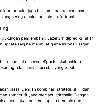
 platform populer juga bisa membantu memahami
s yang sering dipakai pemain profesional.
ming
 dukungan pengembang, LazerGrrl diprediksi akan
n update senjata membuat game ini tetap segar
ntuk menonjol di scene eSports lokal bahkan
sekarang adalah investasi skill yang tepat.
n biasa. Dengan kombinasi strategi, skill, dan
aman kompetitif yang memacu adrenalin. Dengan
pun bisa meningkatkan kemampuan bermain dan