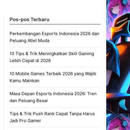
Pos-pos Terbaru
Perkembangan Esports Indonesia 2026 dan
Peluang Atlet Muda
10 Tips & Trik Meningkatkan Skill Gaming
Lebih Cepat di 2026
10 Mobile Games Terbaik 2026 yang Wajib
Kamu Mainkan
Masa Depan Esports Indonesia 2026: Tren
dan Peluang Besar
Tips & Trik Push Rank Cepat Tanpa Harus
Jadi Pro Gamer