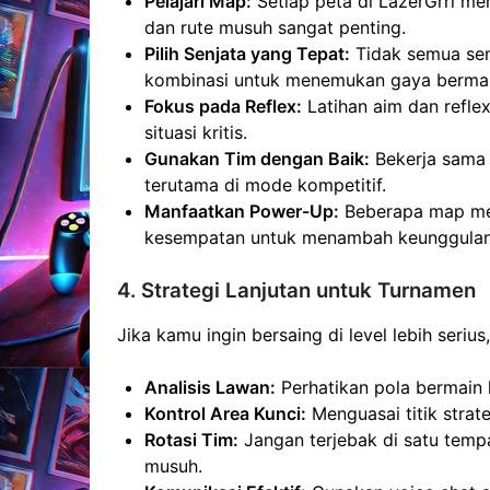
Pelajari Map:
Setiap peta di LazerGrrl memi
dan rute musuh sangat penting.
Pilih Senjata yang Tepat:
Tidak semua sen
kombinasi untuk menemukan gaya berma
Fokus pada Reflex:
Latihan aim dan refl
situasi kritis.
Gunakan Tim dengan Baik:
Bekerja sama 
terutama di mode kompetitif.
Manfaatkan Power-Up:
Beberapa map me
kesempatan untuk menambah keunggula
4. Strategi Lanjutan untuk Turnamen
Jika kamu ingin bersaing di level lebih seriu
Analisis Lawan:
Perhatikan pola bermain l
Kontrol Area Kunci:
Menguasai titik strat
Rotasi Tim:
Jangan terjebak di satu tempa
musuh.