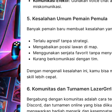
Komunikasi Efektif:
Gunakan voice chat at
miskomunikasi.
5. Kesalahan Umum Pemain Pemula
Banyak pemain baru membuat kesalahan ya
Terlalu agresif tanpa strategi.
Mengabaikan posisi lawan di map.
Menggunakan senjata favorit tanpa menye
Kurang berkomunikasi dengan tim.
Dengan mengenali kesalahan ini, kamu bisa
skill lebih cepat.
6. Komunitas dan Turnamen LazerGrrl
Bergabung dengan komunitas adalah cara ter
Discord, dan turnamen online yang bisa diiku
menawarkan hadiah menarik dan kesempatan