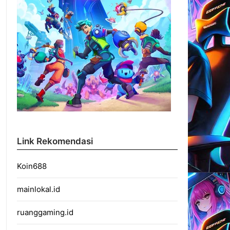
Link Rekomendasi
Koin688
mainlokal.id
ruanggaming.id