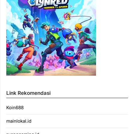
Link Rekomendasi
Koin688
mainlokal.id