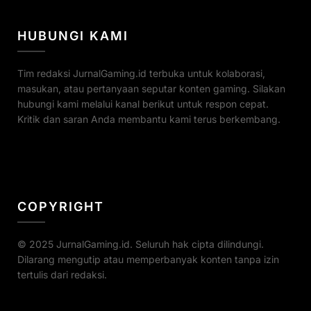
HUBUNGI KAMI
Tim redaksi JurnalGaming.id terbuka untuk kolaborasi,
masukan, atau pertanyaan seputar konten gaming. Silakan
hubungi kami melalui kanal berikut untuk respon cepat.
Kritik dan saran Anda membantu kami terus berkembang.
COPYRIGHT
© 2025 JurnalGaming.id. Seluruh hak cipta dilindungi.
Dilarang mengutip atau memperbanyak konten tanpa izin
tertulis dari redaksi.