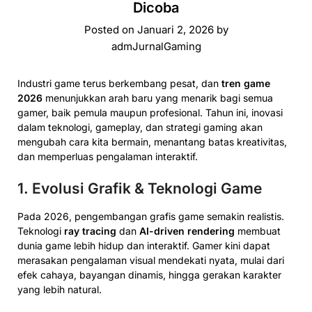
Dicoba
Posted on
Januari 2, 2026
by
admJurnalGaming
Industri game terus berkembang pesat, dan
tren game
2026
menunjukkan arah baru yang menarik bagi semua
gamer, baik pemula maupun profesional. Tahun ini, inovasi
dalam teknologi, gameplay, dan strategi gaming akan
mengubah cara kita bermain, menantang batas kreativitas,
dan memperluas pengalaman interaktif.
1. Evolusi Grafik & Teknologi Game
Pada 2026, pengembangan grafis game semakin realistis.
Teknologi
ray tracing
dan
AI-driven rendering
membuat
dunia game lebih hidup dan interaktif. Gamer kini dapat
merasakan pengalaman visual mendekati nyata, mulai dari
efek cahaya, bayangan dinamis, hingga gerakan karakter
yang lebih natural.