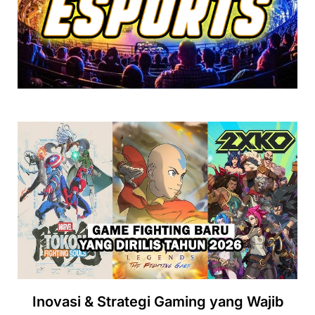
Inovasi & Strategi Gaming yang Wajib