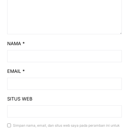
NAMA
*
EMAIL
*
SITUS WEB
Simpan nama, email, dan situs web saya pada peramban ini untuk