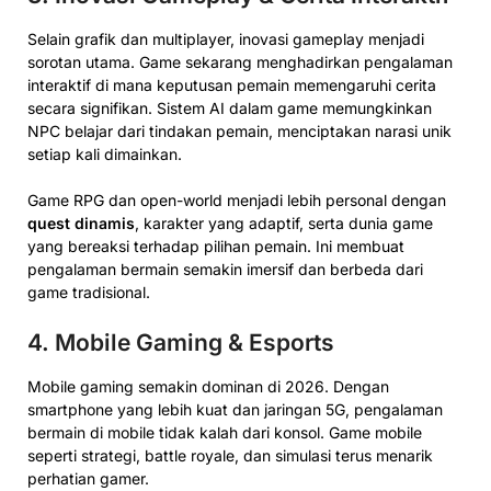
Selain grafik dan multiplayer, inovasi gameplay menjadi
sorotan utama. Game sekarang menghadirkan pengalaman
interaktif di mana keputusan pemain memengaruhi cerita
secara signifikan. Sistem AI dalam game memungkinkan
NPC belajar dari tindakan pemain, menciptakan narasi unik
setiap kali dimainkan.
Game RPG dan open-world menjadi lebih personal dengan
quest dinamis
, karakter yang adaptif, serta dunia game
yang bereaksi terhadap pilihan pemain. Ini membuat
pengalaman bermain semakin imersif dan berbeda dari
game tradisional.
4. Mobile Gaming & Esports
Mobile gaming semakin dominan di 2026. Dengan
smartphone yang lebih kuat dan jaringan 5G, pengalaman
bermain di mobile tidak kalah dari konsol. Game mobile
seperti strategi, battle royale, dan simulasi terus menarik
perhatian gamer.