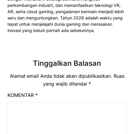
perkembangan industri, dan memanfaatkan teknologi VR,
AR, serta cloud gaming, pengalaman bermain menjadi lebih
seru dan menguntungkan. Tahun 2026 adalah waktu yang
tepat untuk menjelajahi dunia gaming dan merasakan
inovasi yang belum pernah ada sebelumnya.
Tinggalkan Balasan
Alamat email Anda tidak akan dipublikasikan.
Ruas
yang wajib ditandai
*
KOMENTAR
*