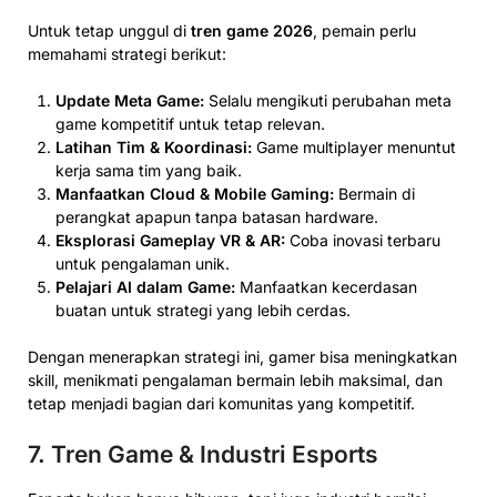
Untuk tetap unggul di
tren game 2026
, pemain perlu
memahami strategi berikut:
Update Meta Game:
Selalu mengikuti perubahan meta
game kompetitif untuk tetap relevan.
Latihan Tim & Koordinasi:
Game multiplayer menuntut
kerja sama tim yang baik.
Manfaatkan Cloud & Mobile Gaming:
Bermain di
perangkat apapun tanpa batasan hardware.
Eksplorasi Gameplay VR & AR:
Coba inovasi terbaru
untuk pengalaman unik.
Pelajari AI dalam Game:
Manfaatkan kecerdasan
buatan untuk strategi yang lebih cerdas.
Dengan menerapkan strategi ini, gamer bisa meningkatkan
skill, menikmati pengalaman bermain lebih maksimal, dan
tetap menjadi bagian dari komunitas yang kompetitif.
7. Tren Game & Industri Esports