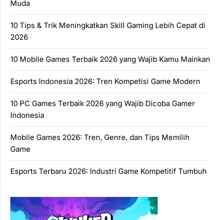
Muda
10 Tips & Trik Meningkatkan Skill Gaming Lebih Cepat di
2026
10 Mobile Games Terbaik 2026 yang Wajib Kamu Mainkan
Esports Indonesia 2026: Tren Kompetisi Game Modern
10 PC Games Terbaik 2026 yang Wajib Dicoba Gamer
Indonesia
Mobile Games 2026: Tren, Genre, dan Tips Memilih
Game
Esports Terbaru 2026: Industri Game Kompetitif Tumbuh