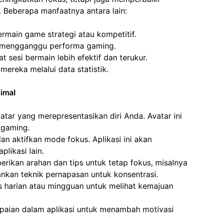
 Beberapa manfaatnya antara lain:
main game strategi atau kompetitif.
g mengganggu performa gaming.
sesi bermain lebih efektif dan terukur.
reka melalui data statistik.
imal
tar yang merepresentasikan diri Anda. Avatar ini
 gaming.
an aktifkan mode fokus. Aplikasi ini akan
likasi lain.
rikan arahan dan tips untuk tetap fokus, misalnya
ankan teknik pernapasan untuk konsentrasi.
us harian atau mingguan untuk melihat kemajuan
paian dalam aplikasi untuk menambah motivasi