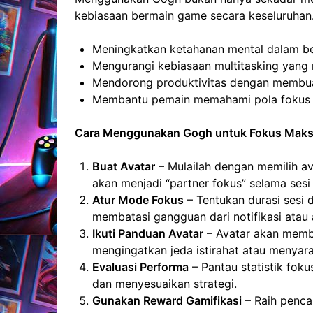
kebiasaan bermain game secara keseluruhan.
Meningkatkan ketahanan mental dalam ber
Mengurangi kebiasaan multitasking yan
Mendorong produktivitas dengan membuat 
Membantu pemain memahami pola fokus me
Cara Menggunakan Gogh untuk Fokus Maks
Buat Avatar
– Mulailah dengan memilih ava
akan menjadi “partner fokus” selama sesi
Atur Mode Fokus
– Tentukan durasi sesi d
membatasi gangguan dari notifikasi atau ap
Ikuti Panduan Avatar
– Avatar akan membe
mengingatkan jeda istirahat atau menyar
Evaluasi Performa
– Pantau statistik fok
dan menyesuaikan strategi.
Gunakan Reward Gamifikasi
– Raih penca