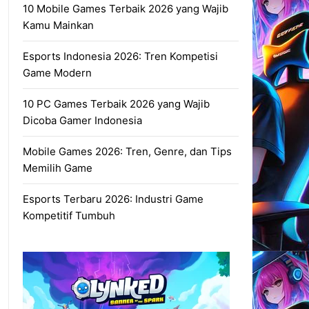
10 Mobile Games Terbaik 2026 yang Wajib
Kamu Mainkan
Esports Indonesia 2026: Tren Kompetisi
Game Modern
10 PC Games Terbaik 2026 yang Wajib
Dicoba Gamer Indonesia
Mobile Games 2026: Tren, Genre, dan Tips
Memilih Game
Esports Terbaru 2026: Industri Game
Kompetitif Tumbuh