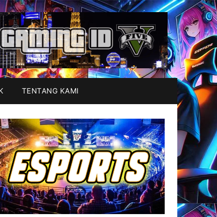
K
TENTANG KAMI