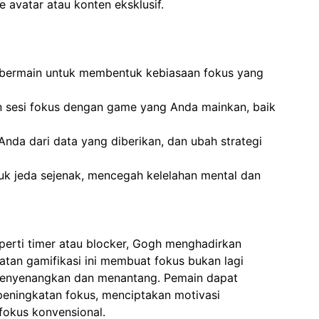
 avatar atau konten eksklusif.
li bermain untuk membentuk kebiasaan fokus yang
n sesi fokus dengan game yang Anda mainkan, baik
s Anda dari data yang diberikan, dan ubah strategi
tuk jeda sejenak, mencegah kelelahan mental dan
eperti timer atau blocker, Gogh menghadirkan
katan gamifikasi ini membuat fokus bukan lagi
 menyenangkan dan menantang. Pemain dapat
peningkatan fokus, menciptakan motivasi
fokus konvensional.