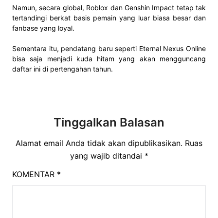
Namun, secara global, Roblox dan Genshin Impact tetap tak
tertandingi berkat basis pemain yang luar biasa besar dan
fanbase yang loyal.
Sementara itu, pendatang baru seperti Eternal Nexus Online
bisa saja menjadi kuda hitam yang akan mengguncang
daftar ini di pertengahan tahun.
Tinggalkan Balasan
Alamat email Anda tidak akan dipublikasikan.
Ruas
yang wajib ditandai
*
KOMENTAR
*