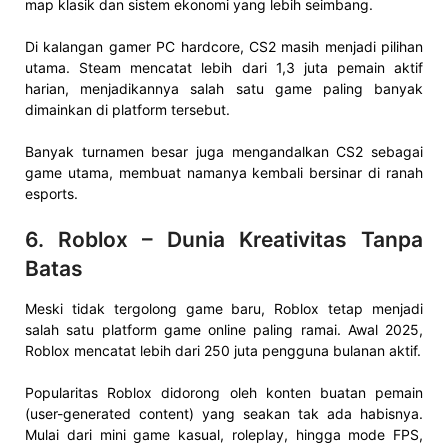
map klasik dan sistem ekonomi yang lebih seimbang.
Di kalangan gamer PC hardcore, CS2 masih menjadi pilihan
utama. Steam mencatat lebih dari 1,3 juta pemain aktif
harian, menjadikannya salah satu game paling banyak
dimainkan di platform tersebut.
Banyak turnamen besar juga mengandalkan CS2 sebagai
game utama, membuat namanya kembali bersinar di ranah
esports.
6. Roblox – Dunia Kreativitas Tanpa
Batas
Meski tidak tergolong game baru, Roblox tetap menjadi
salah satu platform game online paling ramai. Awal 2025,
Roblox mencatat lebih dari 250 juta pengguna bulanan aktif.
Popularitas Roblox didorong oleh konten buatan pemain
(user-generated content) yang seakan tak ada habisnya.
Mulai dari mini game kasual, roleplay, hingga mode FPS,