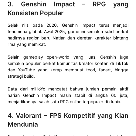
3. Genshin Impact – RPG yang
Konsisten Populer
Sejak rilis pada 2020, Genshin Impact terus menjadi
fenomena global. Awal 2025, game ini semakin solid berkat
hadirnya region baru Natlan dan deretan karakter bintang
lima yang memikat.
Selain gameplay open-world yang luas, Genshin juga
semakin populer berkat komunitas kreator konten di TikTok
dan YouTube yang kerap membuat teori, fanart, hingga
strategi build.
Data dari miHoYo mencatat bahwa jumlah pemain aktif
harian Genshin Impact masih stabil di angka 60 juta,
menjadikannya salah satu RPG online terpopuler di dunia.
4. Valorant – FPS Kompetitif yang Kian
Mendunia