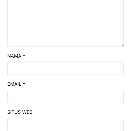
NAMA
*
EMAIL
*
SITUS WEB