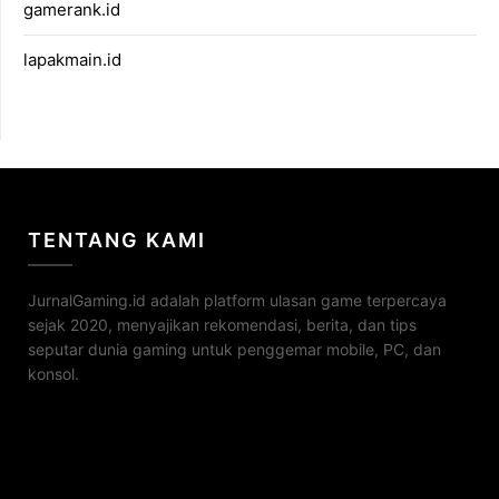
gamerank.id
lapakmain.id
TENTANG KAMI
JurnalGaming.id adalah platform ulasan game terpercaya
sejak 2020, menyajikan rekomendasi, berita, dan tips
seputar dunia gaming untuk penggemar mobile, PC, dan
konsol.