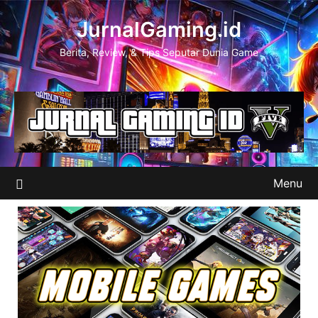
Skip
JurnalGaming.id
to
content
Berita, Review, & Tips Seputar Dunia Game
Menu