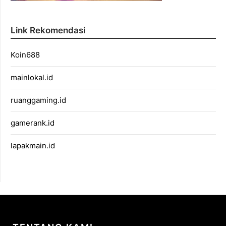
Link Rekomendasi
Koin688
mainlokal.id
ruanggaming.id
gamerank.id
lapakmain.id