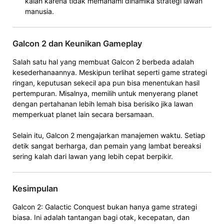
kalah karena tidak memahami dinamika strategi lawan
manusia.
Galcon 2 dan Keunikan Gameplay
Salah satu hal yang membuat Galcon 2 berbeda adalah
kesederhanaannya. Meskipun terlihat seperti game strategi
ringan, keputusan sekecil apa pun bisa menentukan hasil
pertempuran. Misalnya, memilih untuk menyerang planet
dengan pertahanan lebih lemah bisa berisiko jika lawan
memperkuat planet lain secara bersamaan.
Selain itu, Galcon 2 mengajarkan manajemen waktu. Setiap
detik sangat berharga, dan pemain yang lambat bereaksi
sering kalah dari lawan yang lebih cepat berpikir.
Kesimpulan
Galcon 2: Galactic Conquest bukan hanya game strategi
biasa. Ini adalah tantangan bagi otak, kecepatan, dan