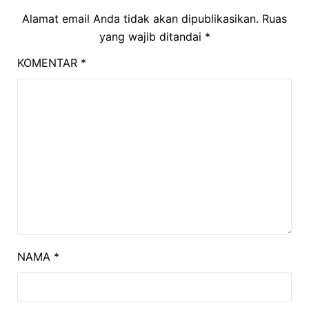
Alamat email Anda tidak akan dipublikasikan.
Ruas
yang wajib ditandai
*
KOMENTAR
*
NAMA
*