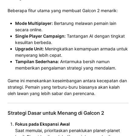
Beberapa fitur utama yang membuat Galcon 2 menarik:
Mode Multiplayer:
Bertarung melawan pemain lain
secara online.
Single Player Campaign:
Tantangan AI dengan tingkat
kesulitan berbeda.
Upgrade Unit:
Meningkatkan kemampuan armada untuk
menyerang lebih cepat.
Tampilan Sederhana:
Antarmuka bersih namun
memberikan pengalaman strategi yang mendalam.
Game ini menekankan keseimbangan antara kecepatan dan
strategi. Pemain yang terburu-buru biasanya akan kalah
oleh lawan yang lebih sabar dan perencana.
Strategi Dasar untuk Menang di Galcon 2
Fokus pada Ekspansi Awal
Saat memulai, prioritaskan penaklukan planet-planet