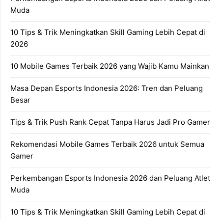
Muda
10 Tips & Trik Meningkatkan Skill Gaming Lebih Cepat di
2026
10 Mobile Games Terbaik 2026 yang Wajib Kamu Mainkan
Masa Depan Esports Indonesia 2026: Tren dan Peluang
Besar
Tips & Trik Push Rank Cepat Tanpa Harus Jadi Pro Gamer
Rekomendasi Mobile Games Terbaik 2026 untuk Semua
Gamer
Perkembangan Esports Indonesia 2026 dan Peluang Atlet
Muda
10 Tips & Trik Meningkatkan Skill Gaming Lebih Cepat di