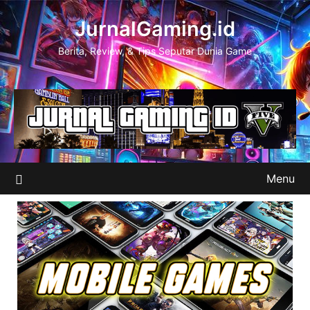
Skip
JurnalGaming.id
to
content
Berita, Review, & Tips Seputar Dunia Game
Menu