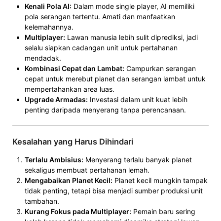
Kenali Pola AI:
Dalam mode single player, AI memiliki
pola serangan tertentu. Amati dan manfaatkan
kelemahannya.
Multiplayer:
Lawan manusia lebih sulit diprediksi, jadi
selalu siapkan cadangan unit untuk pertahanan
mendadak.
Kombinasi Cepat dan Lambat:
Campurkan serangan
cepat untuk merebut planet dan serangan lambat untuk
mempertahankan area luas.
Upgrade Armadas:
Investasi dalam unit kuat lebih
penting daripada menyerang tanpa perencanaan.
Kesalahan yang Harus Dihindari
Terlalu Ambisius:
Menyerang terlalu banyak planet
sekaligus membuat pertahanan lemah.
Mengabaikan Planet Kecil:
Planet kecil mungkin tampak
tidak penting, tetapi bisa menjadi sumber produksi unit
tambahan.
Kurang Fokus pada Multiplayer:
Pemain baru sering