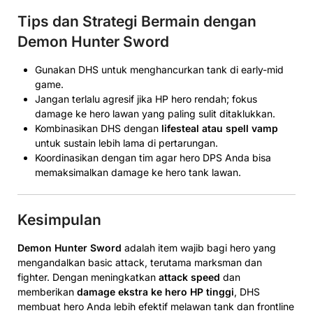
Tips dan Strategi Bermain dengan
Demon Hunter Sword
Gunakan DHS untuk menghancurkan tank di early-mid
game.
Jangan terlalu agresif jika HP hero rendah; fokus
damage ke hero lawan yang paling sulit ditaklukkan.
Kombinasikan DHS dengan
lifesteal atau spell vamp
untuk sustain lebih lama di pertarungan.
Koordinasikan dengan tim agar hero DPS Anda bisa
memaksimalkan damage ke hero tank lawan.
Kesimpulan
Demon Hunter Sword
adalah item wajib bagi hero yang
mengandalkan basic attack, terutama marksman dan
fighter. Dengan meningkatkan
attack speed
dan
memberikan
damage ekstra ke hero HP tinggi
, DHS
membuat hero Anda lebih efektif melawan tank dan frontline