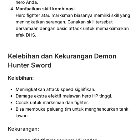
hero Anda.
Manfaatkan skill kombinasi
Hero fighter atau marksman biasanya memiliki skill yang
meningkatkan serangan. Gunakan skill tersebut
bersamaan dengan basic attack untuk memaksimalkan
efek DHS.
Kelebihan dan Kekurangan Demon
Hunter Sword
Kelebihan:
Meningkatkan attack speed signifikan.
Damage ekstra efektif melawan hero HP tinggi.
Cocok untuk marksman dan fighter.
Bisa membuka peluang tim untuk menghancurkan tank
lawan.
Kekurangan: