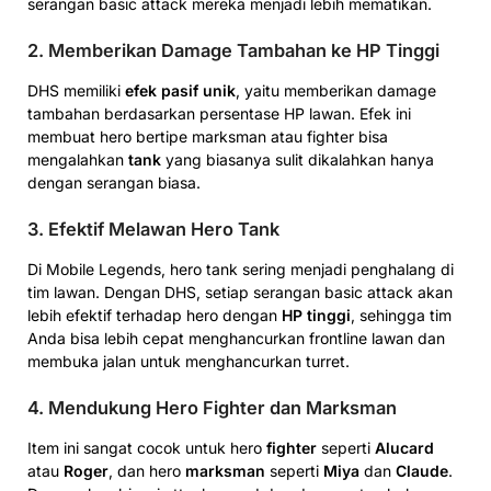
serangan basic attack mereka menjadi lebih mematikan.
2. Memberikan Damage Tambahan ke HP Tinggi
DHS memiliki
efek pasif unik
, yaitu memberikan damage
tambahan berdasarkan persentase HP lawan. Efek ini
membuat hero bertipe marksman atau fighter bisa
mengalahkan
tank
yang biasanya sulit dikalahkan hanya
dengan serangan biasa.
3. Efektif Melawan Hero Tank
Di Mobile Legends, hero tank sering menjadi penghalang di
tim lawan. Dengan DHS, setiap serangan basic attack akan
lebih efektif terhadap hero dengan
HP tinggi
, sehingga tim
Anda bisa lebih cepat menghancurkan frontline lawan dan
membuka jalan untuk menghancurkan turret.
4. Mendukung Hero Fighter dan Marksman
Item ini sangat cocok untuk hero
fighter
seperti
Alucard
atau
Roger
, dan hero
marksman
seperti
Miya
dan
Claude
.