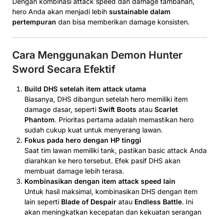
Dengan kombinasi attack speed dan damage tambahan,
hero Anda akan menjadi lebih
sustainable dalam
pertempuran
dan bisa memberikan damage konsisten.
Cara Menggunakan Demon Hunter
Sword Secara Efektif
Build DHS setelah item attack utama
Biasanya, DHS dibangun setelah hero memiliki item
damage dasar, seperti
Swift Boots
atau
Scarlet
Phantom
. Prioritas pertama adalah memastikan hero
sudah cukup kuat untuk menyerang lawan.
Fokus pada hero dengan HP tinggi
Saat tim lawan memiliki tank, pastikan basic attack Anda
diarahkan ke hero tersebut. Efek pasif DHS akan
membuat damage lebih terasa.
Kombinasikan dengan item attack speed lain
Untuk hasil maksimal, kombinasikan DHS dengan item
lain seperti
Blade of Despair
atau
Endless Battle
. Ini
akan meningkatkan kecepatan dan kekuatan serangan