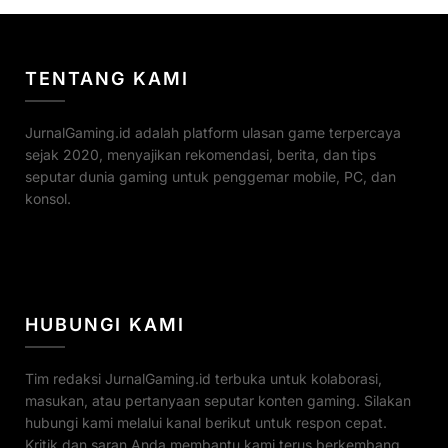
TENTANG KAMI
JurnalGaming.id adalah platform ulasan game terpercaya
sejak 2020, menyajikan rekomendasi, berita, dan tips
seputar dunia gaming untuk penggemar mobile, PC, dan
konsol.
HUBUNGI KAMI
Tim redaksi JurnalGaming.id terbuka untuk kolaborasi,
masukan, atau pertanyaan seputar konten gaming. Silakan
hubungi kami melalui kanal berikut untuk respon cepat.
Kritik dan saran Anda membantu kami terus berkembang.