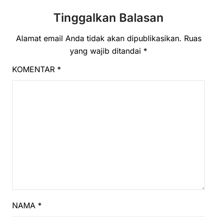
Tinggalkan Balasan
Alamat email Anda tidak akan dipublikasikan.
Ruas
yang wajib ditandai
*
KOMENTAR
*
NAMA
*