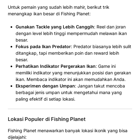
Untuk pemain yang sudah lebih mahir, berikut trik
menangkap ikan besar di Fishing Planet:
Gunakan Tackle yang Lebih Canggih
: Reel dan joran
dengan level lebih tinggi mempermudah melawan ikan
besar.
Fokus pada Ikan Predator
: Predator biasanya lebih sulit
ditangkap, tapi memberikan poin dan reward lebih
besar.
Perhatikan Indikator Pergerakan Ikan
: Game ini
memiliki indikator yang menunjukkan posisi dan gerakan
ikan. Membaca indikator ini akan memudahkan Anda.
Eksperimen dengan Umpan
: Jangan takut mencoba
berbagai jenis umpan untuk mengetahui mana yang
paling efektif di setiap lokasi.
Lokasi Populer di Fishing Planet
Fishing Planet menawarkan banyak lokasi ikonik yang bisa
dijelajahi: