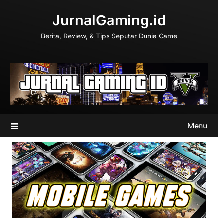
Skip
JurnalGaming.id
to
content
Berita, Review, & Tips Seputar Dunia Game
Menu