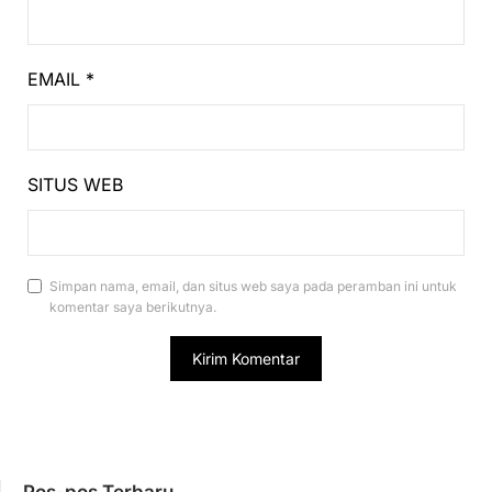
EMAIL
*
SITUS WEB
Simpan nama, email, dan situs web saya pada peramban ini untuk
komentar saya berikutnya.