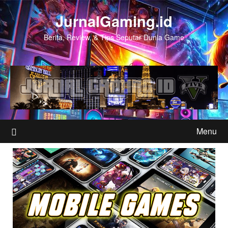
Skip
JurnalGaming.id
to
content
Berita, Review, & Tips Seputar Dunia Game
Menu