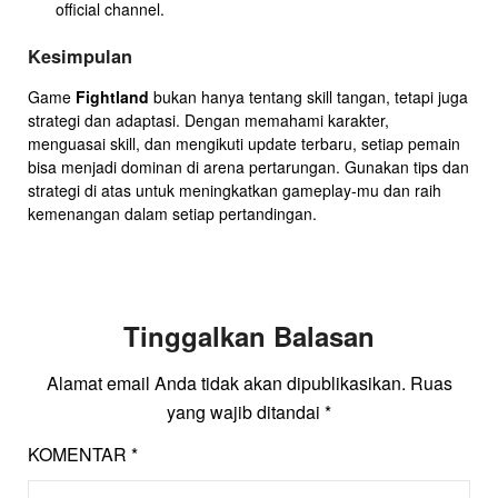
official channel.
Kesimpulan
Game
Fightland
bukan hanya tentang skill tangan, tetapi juga
strategi dan adaptasi. Dengan memahami karakter,
menguasai skill, dan mengikuti update terbaru, setiap pemain
bisa menjadi dominan di arena pertarungan. Gunakan tips dan
strategi di atas untuk meningkatkan gameplay-mu dan raih
kemenangan dalam setiap pertandingan.
Tinggalkan Balasan
Alamat email Anda tidak akan dipublikasikan.
Ruas
yang wajib ditandai
*
KOMENTAR
*