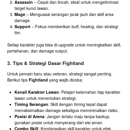
Assassin
– Cepat dan lincah, ideal untuk mengeliminasi
target kunci lawan.
Mage
– Menguasai serangan jarak jauh dan skill area
damage.
Support
– Fokus memberikan buff, healing, dan strategi
tim.
Setiap karakter juga bisa di-upgrade untuk meningkatkan skill,
pertahanan, dan damage output.
3. Tips & Strategi Dasar Fightland
Untuk pemain baru atau veteran, strategi sangat penting.
Berikut tips
Fightland
yang wajib dicoba:
Kenali Karakter Lawan
: Pelajari kelemahan tiap karakter
lawan untuk menentukan strategi.
Timing Serangan
: Skill dengan timing tepat dapat
memaksimalkan damage sekaligus meminimalkan risiko.
Posisi di Arena
: Jangan terlalu maju tanpa backup,
gunakan posisi untuk menyerang dari sisi aman.
Combo Skill
: Kombinasikan skill karakter untuk efek