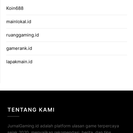
Koin688
mainlokal.id
ruanggaming.id
gamerank.id
lapakmain.id
TENTANG KAMI
JurnalGaming.id adalah platform ulasan game terpercaya
sejak 2020, menyajikan rekomendasi, berita, dan tips