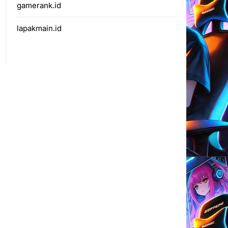
gamerank.id
lapakmain.id