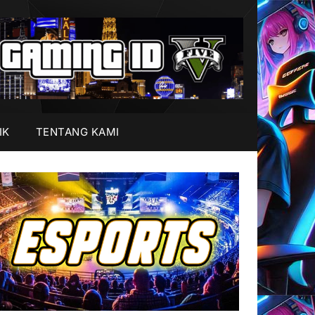
IK
TENTANG KAMI