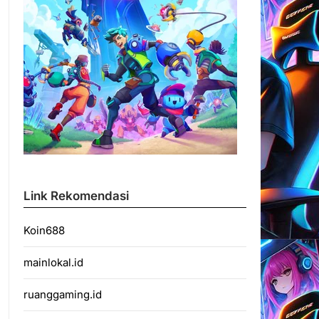
Link Rekomendasi
Koin688
mainlokal.id
ruanggaming.id