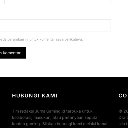
pada peramban ini untuk komentar saya berikutnya.
HUBUNGI KAMI
CO
Tim redaksi JurnalGaming.id terbuka untuk
© 20
kolaborasi, masukan, atau pertanyaan seputar
Dila
konten gaming. Silakan hubungi kami melalui kanal
izin 