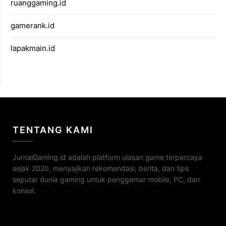
ruanggaming.id
gamerank.id
lapakmain.id
TENTANG KAMI
JurnalGaming.id adalah platform ulasan game terpercaya
sejak 2020, menyajikan rekomendasi, berita, dan tips
seputar dunia gaming untuk penggemar mobile, PC, dan
konsol.