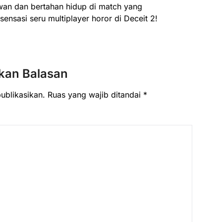
wan dan bertahan hidup di match yang
ensasi seru multiplayer horor di Deceit 2!
kan Balasan
ublikasikan.
Ruas yang wajib ditandai
*