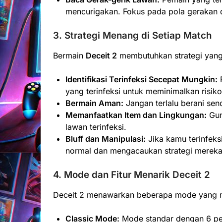
mencurigakan. Fokus pada pola gerakan d
3. Strategi Menang di Setiap Match
Bermain
Deceit 2
membutuhkan strategi yang 
Identifikasi Terinfeksi Secepat Mungkin:
P
yang terinfeksi untuk meminimalkan risiko
Bermain Aman:
Jangan terlalu berani sen
Memanfaatkan Item dan Lingkungan:
Gun
lawan terinfeksi.
Bluff dan Manipulasi:
Jika kamu terinfeks
normal dan mengacaukan strategi mereka
4. Mode dan Fitur Menarik Deceit 2
Deceit 2 menawarkan beberapa mode yang m
Classic Mode:
Mode standar dengan 6 pem