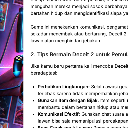
mengubah mereka menjadi sosok berbahaya.
bertahan hidup dan mengidentifikasi siapa ya
Game ini menekankan komunikasi, pengamat
sekadar menembak atau bertarung, Deceit 2 l
lawan atau menghindari jebakan.
2. Tips Bermain Deceit 2 untuk Pemul
Jika kamu baru pertama kali mencoba
Decei
beradaptasi:
Perhatikan Lingkungan:
Selalu awasi ger
terjebak karena tidak memperhatikan jeb
Gunakan Item dengan Bijak:
Item seperti
membantu dalam bertahan hidup atau men
Komunikasi Efektif:
Gunakan chat suara at
lawan bisa saja memanipulasi percakapa
Baca Gerak-gerik Lawan:
Pemain yang ter