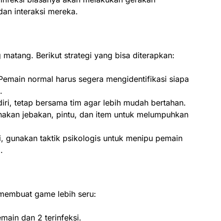
an interaksi mereka.
matang. Berikut strategi yang bisa diterapkan:
emain normal harus segera mengidentifikasi siapa
.
diri, tetap bersama tim agar lebih mudah bertahan.
akan jebakan, pintu, dan item untuk melumpuhkan
i, gunakan taktik psikologis untuk menipu pemain
.
embuat game lebih seru:
ain dan 2 terinfeksi.