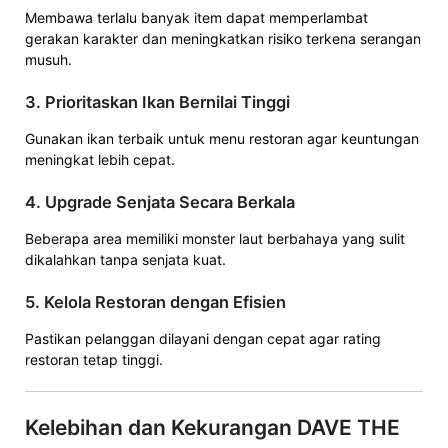
Membawa terlalu banyak item dapat memperlambat
gerakan karakter dan meningkatkan risiko terkena serangan
musuh.
3. Prioritaskan Ikan Bernilai Tinggi
Gunakan ikan terbaik untuk menu restoran agar keuntungan
meningkat lebih cepat.
4. Upgrade Senjata Secara Berkala
Beberapa area memiliki monster laut berbahaya yang sulit
dikalahkan tanpa senjata kuat.
5. Kelola Restoran dengan Efisien
Pastikan pelanggan dilayani dengan cepat agar rating
restoran tetap tinggi.
Kelebihan dan Kekurangan DAVE THE