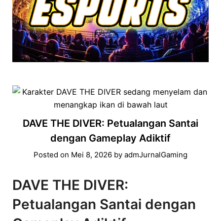
DAVE THE DIVER: Petualangan Santai
dengan Gameplay Adiktif
Posted on
Mei 8, 2026
by
admJurnalGaming
DAVE THE DIVER:
Petualangan Santai dengan