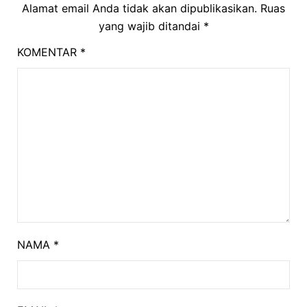
Alamat email Anda tidak akan dipublikasikan.
Ruas
yang wajib ditandai
*
KOMENTAR
*
NAMA
*