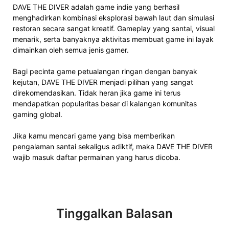
DAVE THE DIVER adalah game indie yang berhasil
menghadirkan kombinasi eksplorasi bawah laut dan simulasi
restoran secara sangat kreatif. Gameplay yang santai, visual
menarik, serta banyaknya aktivitas membuat game ini layak
dimainkan oleh semua jenis gamer.
Bagi pecinta game petualangan ringan dengan banyak
kejutan, DAVE THE DIVER menjadi pilihan yang sangat
direkomendasikan. Tidak heran jika game ini terus
mendapatkan popularitas besar di kalangan komunitas
gaming global.
Jika kamu mencari game yang bisa memberikan
pengalaman santai sekaligus adiktif, maka DAVE THE DIVER
wajib masuk daftar permainan yang harus dicoba.
Tinggalkan Balasan