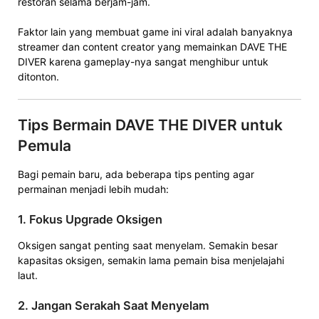
restoran selama berjam-jam.
Faktor lain yang membuat game ini viral adalah banyaknya
streamer dan content creator yang memainkan DAVE THE
DIVER karena gameplay-nya sangat menghibur untuk
ditonton.
Tips Bermain DAVE THE DIVER untuk
Pemula
Bagi pemain baru, ada beberapa tips penting agar
permainan menjadi lebih mudah:
1. Fokus Upgrade Oksigen
Oksigen sangat penting saat menyelam. Semakin besar
kapasitas oksigen, semakin lama pemain bisa menjelajahi
laut.
2. Jangan Serakah Saat Menyelam