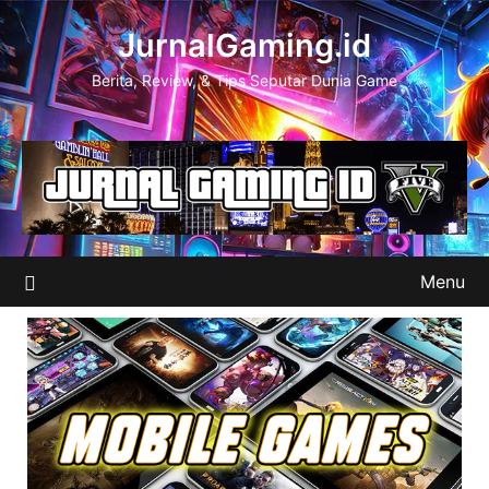
Skip
JurnalGaming.id
to
content
Berita, Review, & Tips Seputar Dunia Game
Menu