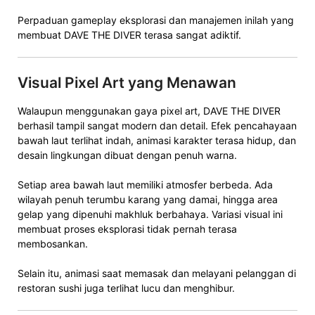
Perpaduan gameplay eksplorasi dan manajemen inilah yang
membuat DAVE THE DIVER terasa sangat adiktif.
Visual Pixel Art yang Menawan
Walaupun menggunakan gaya pixel art, DAVE THE DIVER
berhasil tampil sangat modern dan detail. Efek pencahayaan
bawah laut terlihat indah, animasi karakter terasa hidup, dan
desain lingkungan dibuat dengan penuh warna.
Setiap area bawah laut memiliki atmosfer berbeda. Ada
wilayah penuh terumbu karang yang damai, hingga area
gelap yang dipenuhi makhluk berbahaya. Variasi visual ini
membuat proses eksplorasi tidak pernah terasa
membosankan.
Selain itu, animasi saat memasak dan melayani pelanggan di
restoran sushi juga terlihat lucu dan menghibur.