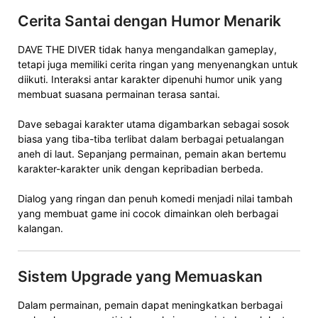
Cerita Santai dengan Humor Menarik
DAVE THE DIVER tidak hanya mengandalkan gameplay,
tetapi juga memiliki cerita ringan yang menyenangkan untuk
diikuti. Interaksi antar karakter dipenuhi humor unik yang
membuat suasana permainan terasa santai.
Dave sebagai karakter utama digambarkan sebagai sosok
biasa yang tiba-tiba terlibat dalam berbagai petualangan
aneh di laut. Sepanjang permainan, pemain akan bertemu
karakter-karakter unik dengan kepribadian berbeda.
Dialog yang ringan dan penuh komedi menjadi nilai tambah
yang membuat game ini cocok dimainkan oleh berbagai
kalangan.
Sistem Upgrade yang Memuaskan
Dalam permainan, pemain dapat meningkatkan berbagai