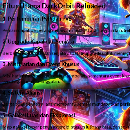
Fitur Utama DarkOrbit Reloaded
1. Pertempuran PvP dan PvE
Pemain dapat berperang melawan musuh AI atau pemain lain.
Sel
2. Upgrade Kapal dan Senjata
Berbagai jenis kapal dan senjata dapat di-upgrade untuk menin
3. Misi Harian dan Event Khusus
Misi harian memberikan reward tambahan, sementara event kh
event agar tidak ketinggalan.
4. Sistem Aliansi
Bergabung dengan aliansi membantu pemain mendapatkan perl
5. Galaksi Luas dan Eksplorasi
Map galaksi besar penuh asteroid, stasiun luar angkasa, dan sekt