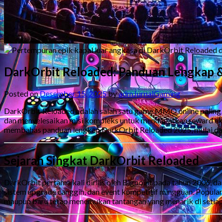
DarkOrbit Reloaded: Panduan Lengkap &
Posted on
Desember 15, 2025
by
admJurnalGaming
DarkOrbit Reloaded adalah salah satu game MMO online paling p
dan menyelesaikan misi kompleks untuk mendapatkan reward eksk
membahas panduan lengkap DarkOrbit Reloaded 2025, mulai dari 
Sejarah Singkat DarkOrbit Reloaded
DarkOrbit pertama kali dirilis oleh Bigpoint pada tahun 2006, da
sistem upgrade canggih, dan event kompetitif mingguan. Popular
maupun baru tetap menemukan tantangan yang menarik di setiap 