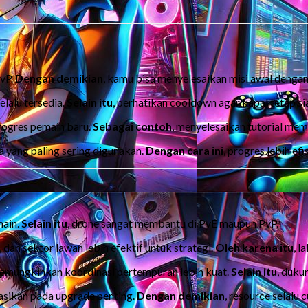
PvP.
Dengan demikian
, kamu bisa menyelesaikan misi awal denga
selalu tersedia.
Selain itu
, perhatikan cooldown agar kapal tetap si
rogres pemain baru.
Sebagai contoh
, menyelesaikan tutorial mem
a yang paling sering digunakan.
Dengan cara ini
, progres lebih e
main.
Selain itu
, drone sangat membantu di PvE maupun PvP.
, dan sektor lawan lebih efektif untuk strategi.
Oleh karena itu
, l
memungkinkan koordinasi pertempuran lebih kuat.
Selain itu
, duku
stasikan pada upgrade penting.
Dengan demikian
, resource selalu 