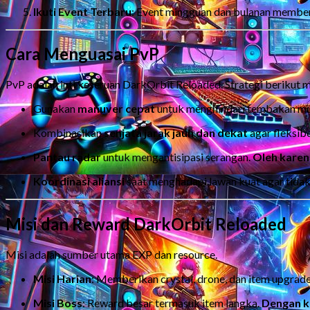
Ikuti Event Terbaru
: Event mingguan dan bulanan member
Cara Menguasai PvP
PvP adalah inti keseruan DarkOrbit Reloaded. Strategi berikut
Gunakan
manuver cepat
untuk menghindari tembakan m
Kombinasikan
senjata jarak jauh dan dekat
agar fleksibe
Pantau radar
untuk mengantisipasi serangan.
Oleh karen
Koordinasi aliansi
saat menghadapi lawan kuat agar tidak
Misi dan Reward DarkOrbit Reloaded
Misi adalah sumber utama EXP dan resource.
Misi Harian
: Memberikan crystal, drone, dan item upgrad
Misi Boss
: Reward besar termasuk item langka.
Dengan ka