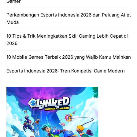
Gamer
Perkembangan Esports Indonesia 2026 dan Peluang Atlet
Muda
10 Tips & Trik Meningkatkan Skill Gaming Lebih Cepat di
2026
10 Mobile Games Terbaik 2026 yang Wajib Kamu Mainkan
Esports Indonesia 2026: Tren Kompetisi Game Modern