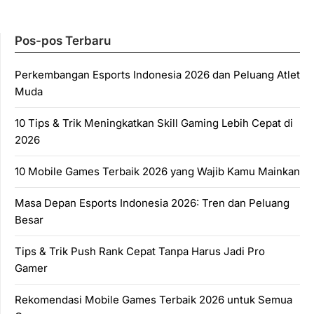
Pos-pos Terbaru
Perkembangan Esports Indonesia 2026 dan Peluang Atlet
Muda
10 Tips & Trik Meningkatkan Skill Gaming Lebih Cepat di
2026
10 Mobile Games Terbaik 2026 yang Wajib Kamu Mainkan
Masa Depan Esports Indonesia 2026: Tren dan Peluang
Besar
Tips & Trik Push Rank Cepat Tanpa Harus Jadi Pro
Gamer
Rekomendasi Mobile Games Terbaik 2026 untuk Semua