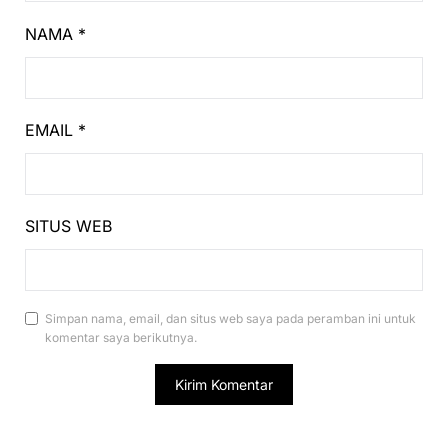
NAMA
*
EMAIL
*
SITUS WEB
Simpan nama, email, dan situs web saya pada peramban ini untuk
komentar saya berikutnya.