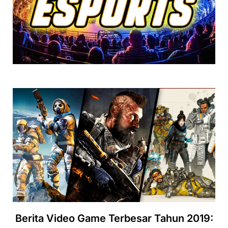
Berita Video Game Terbesar Tahun 2019: