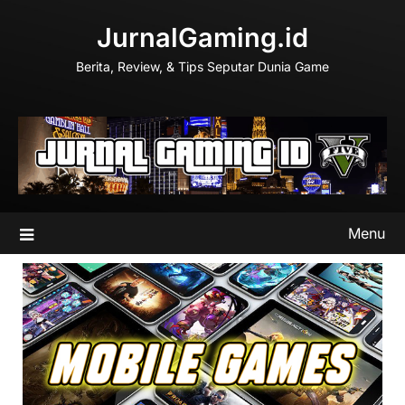
Skip
JurnalGaming.id
to
content
Berita, Review, & Tips Seputar Dunia Game
Menu