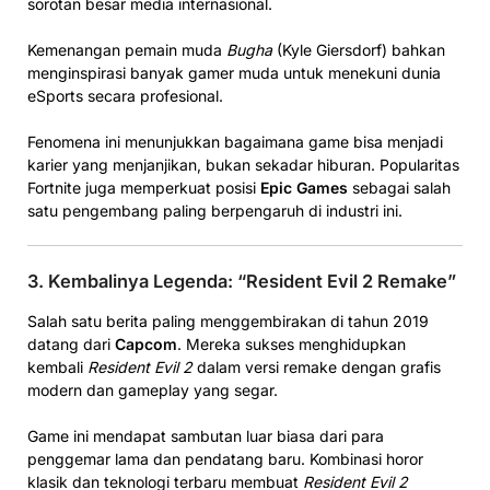
sorotan besar media internasional.
Kemenangan pemain muda
Bugha
(Kyle Giersdorf) bahkan
menginspirasi banyak gamer muda untuk menekuni dunia
eSports secara profesional.
Fenomena ini menunjukkan bagaimana game bisa menjadi
karier yang menjanjikan, bukan sekadar hiburan. Popularitas
Fortnite juga memperkuat posisi
Epic Games
sebagai salah
satu pengembang paling berpengaruh di industri ini.
3. Kembalinya Legenda: “Resident Evil 2 Remake”
Salah satu berita paling menggembirakan di tahun 2019
datang dari
Capcom
. Mereka sukses menghidupkan
kembali
Resident Evil 2
dalam versi remake dengan grafis
modern dan gameplay yang segar.
Game ini mendapat sambutan luar biasa dari para
penggemar lama dan pendatang baru. Kombinasi horor
klasik dan teknologi terbaru membuat
Resident Evil 2