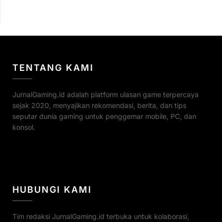
TENTANG KAMI
JurnalGaming.id adalah platform ulasan game terpercaya
sejak 2020, menyajikan rekomendasi, berita, dan tips
seputar dunia gaming untuk penggemar mobile, PC, dan
konsol.
HUBUNGI KAMI
Tim redaksi JurnalGaming.id terbuka untuk kolaborasi,