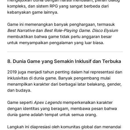
kompleks, dan sistem RPG yang sangat berbeda dari
kebanyakan game lainnya.
Game ini memenangkan banyak penghargaan, termasuk
Best Narrative
dan
Best Role-Playing Game
.
Disco Elysium
membuktikan bahwa game tidak perlu anggaran besar
untuk menyampaikan pengalaman yang luar biasa.
8. Dunia Game yang Semakin Inklusif dan Terbuka
2019 juga menjadi tahun penting dalam hal representasi dan
inklusivitas di dunia game. Banyak pengembang mulai
menampilkan karakter dari berbagai latar belakang, gender,
dan budaya.
Game seperti
Apex Legends
memperkenalkan karakter
dengan identitas yang beragam, membawa pesan bahwa
dunia game adalah tempat untuk semua orang.
Langkah ini diapresiasi oleh komunitas global dan menandai