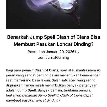
Benarkah Jump Spell Clash of Clans Bisa
Membuat Pasukan Loncat Dinding?
Posted on
Januari 29, 2026
by
admJurnalGaming
Bagi para pemain
Clash of Clans
, spell atau mantra memiliki
peran yang sangat penting dalam menentukan kemenangan
saat menyerang base lawan. Salah satu spell yang sering
digunakan namun masih menimbulkan banyak pertanyaan
adalah
Jump Spell
. Banyak pemain, terutama pemula,
bertanya:
benarkah Jump Spell di Clash of Clans dapat
membuat pasukan loncat dinding?