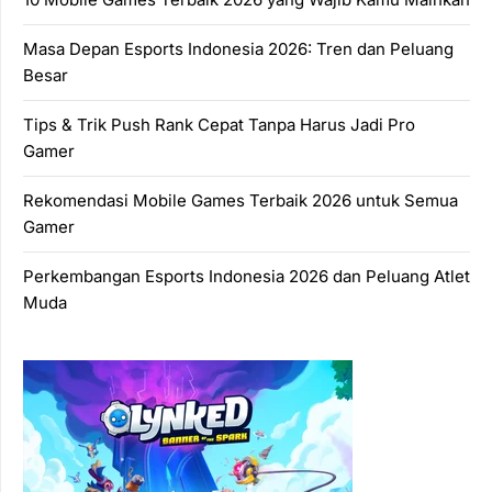
Masa Depan Esports Indonesia 2026: Tren dan Peluang
Besar
Tips & Trik Push Rank Cepat Tanpa Harus Jadi Pro
Gamer
Rekomendasi Mobile Games Terbaik 2026 untuk Semua
Gamer
Perkembangan Esports Indonesia 2026 dan Peluang Atlet
Muda