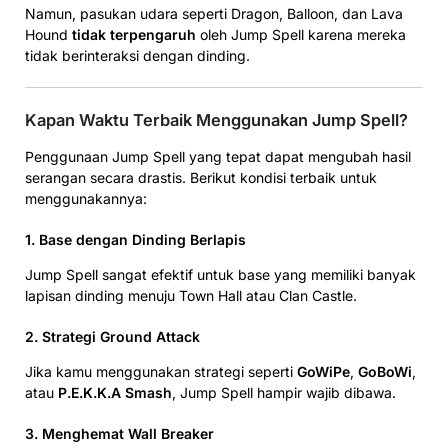
Namun, pasukan udara seperti Dragon, Balloon, dan Lava
Hound
tidak terpengaruh
oleh Jump Spell karena mereka
tidak berinteraksi dengan dinding.
Kapan Waktu Terbaik Menggunakan Jump Spell?
Penggunaan Jump Spell yang tepat dapat mengubah hasil
serangan secara drastis. Berikut kondisi terbaik untuk
menggunakannya:
1. Base dengan Dinding Berlapis
Jump Spell sangat efektif untuk base yang memiliki banyak
lapisan dinding menuju Town Hall atau Clan Castle.
2. Strategi Ground Attack
Jika kamu menggunakan strategi seperti
GoWiPe
,
GoBoWi
,
atau
P.E.K.K.A Smash
, Jump Spell hampir wajib dibawa.
3. Menghemat Wall Breaker