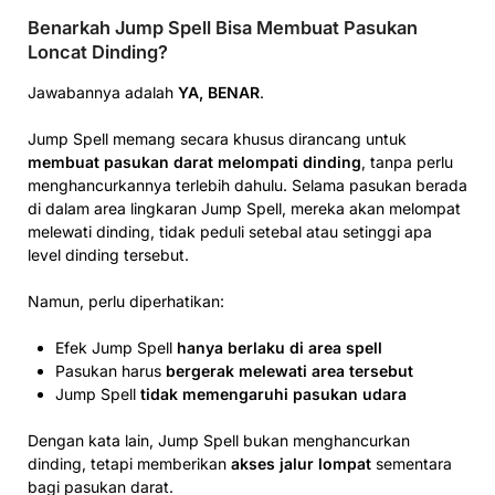
Benarkah Jump Spell Bisa Membuat Pasukan
Loncat Dinding?
Jawabannya adalah
YA, BENAR
.
Jump Spell memang secara khusus dirancang untuk
membuat pasukan darat melompati dinding
, tanpa perlu
menghancurkannya terlebih dahulu. Selama pasukan berada
di dalam area lingkaran Jump Spell, mereka akan melompat
melewati dinding, tidak peduli setebal atau setinggi apa
level dinding tersebut.
Namun, perlu diperhatikan:
Efek Jump Spell
hanya berlaku di area spell
Pasukan harus
bergerak melewati area tersebut
Jump Spell
tidak memengaruhi pasukan udara
Dengan kata lain, Jump Spell bukan menghancurkan
dinding, tetapi memberikan
akses jalur lompat
sementara
bagi pasukan darat.