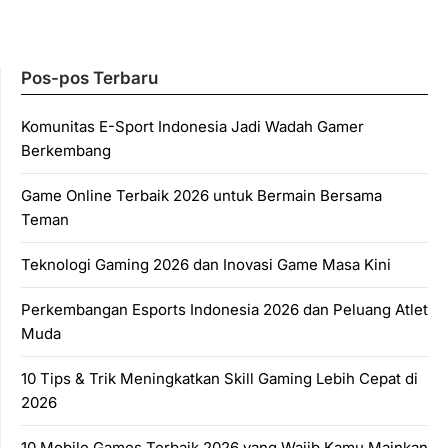
Pos-pos Terbaru
Komunitas E-Sport Indonesia Jadi Wadah Gamer
Berkembang
Game Online Terbaik 2026 untuk Bermain Bersama
Teman
Teknologi Gaming 2026 dan Inovasi Game Masa Kini
Perkembangan Esports Indonesia 2026 dan Peluang Atlet
Muda
10 Tips & Trik Meningkatkan Skill Gaming Lebih Cepat di
2026
10 Mobile Games Terbaik 2026 yang Wajib Kamu Mainkan