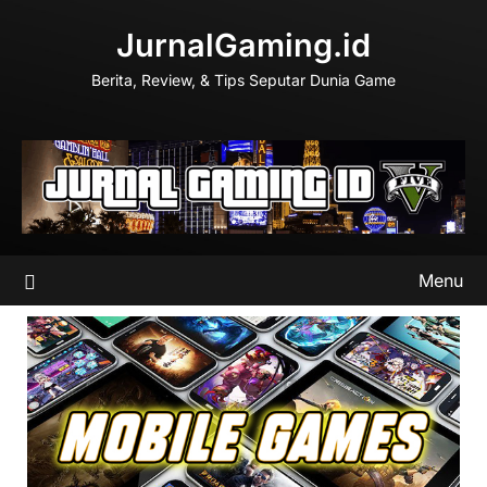
Skip
JurnalGaming.id
to
content
Berita, Review, & Tips Seputar Dunia Game
Menu