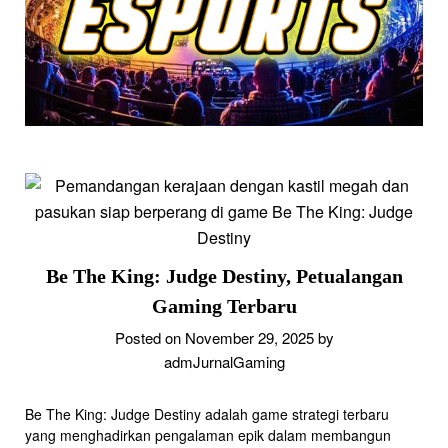
Be The King: Judge Destiny, Petualangan
Gaming Terbaru
Posted on
November 29, 2025
by
admJurnalGaming
Be The King: Judge Destiny adalah game strategi terbaru
yang menghadirkan pengalaman epik dalam membangun