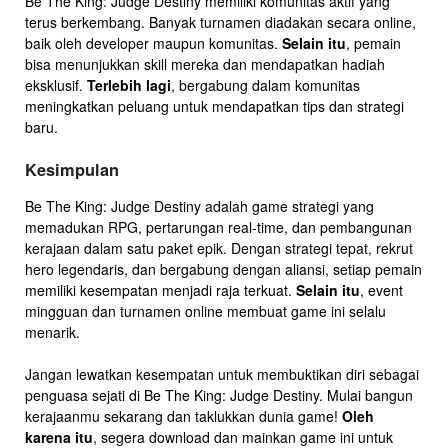
Be The King: Judge Destiny memiliki komunitas aktif yang
terus berkembang. Banyak turnamen diadakan secara online,
baik oleh developer maupun komunitas.
Selain itu
, pemain
bisa menunjukkan skill mereka dan mendapatkan hadiah
eksklusif.
Terlebih lagi
, bergabung dalam komunitas
meningkatkan peluang untuk mendapatkan tips dan strategi
baru.
Kesimpulan
Be The King: Judge Destiny adalah game strategi yang
memadukan RPG, pertarungan real-time, dan pembangunan
kerajaan dalam satu paket epik. Dengan strategi tepat, rekrut
hero legendaris, dan bergabung dengan aliansi, setiap pemain
memiliki kesempatan menjadi raja terkuat.
Selain itu
, event
mingguan dan turnamen online membuat game ini selalu
menarik.
Jangan lewatkan kesempatan untuk membuktikan diri sebagai
penguasa sejati di Be The King: Judge Destiny. Mulai bangun
kerajaanmu sekarang dan taklukkan dunia game!
Oleh
karena itu
, segera download dan mainkan game ini untuk