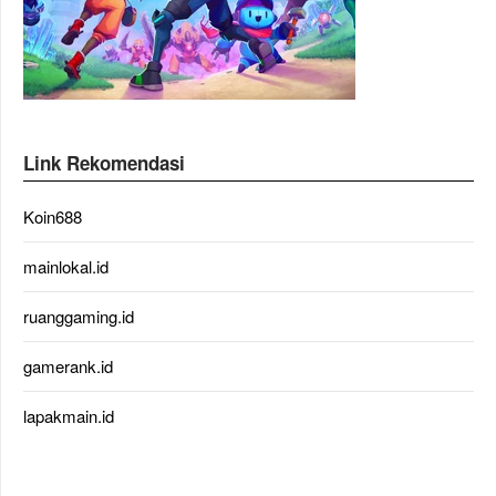
Link Rekomendasi
Koin688
mainlokal.id
ruanggaming.id
gamerank.id
lapakmain.id