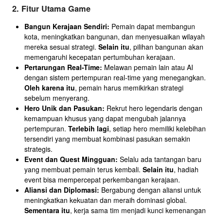
2. Fitur Utama Game
Bangun Kerajaan Sendiri:
Pemain dapat membangun
kota, meningkatkan bangunan, dan menyesuaikan wilayah
mereka sesuai strategi.
Selain itu
, pilihan bangunan akan
memengaruhi kecepatan pertumbuhan kerajaan.
Pertarungan Real-Time:
Melawan pemain lain atau AI
dengan sistem pertempuran real-time yang menegangkan.
Oleh karena itu
, pemain harus memikirkan strategi
sebelum menyerang.
Hero Unik dan Pasukan:
Rekrut hero legendaris dengan
kemampuan khusus yang dapat mengubah jalannya
pertempuran.
Terlebih lagi
, setiap hero memiliki kelebihan
tersendiri yang membuat kombinasi pasukan semakin
strategis.
Event dan Quest Mingguan:
Selalu ada tantangan baru
yang membuat pemain terus kembali.
Selain itu
, hadiah
event bisa mempercepat perkembangan kerajaan.
Aliansi dan Diplomasi:
Bergabung dengan aliansi untuk
meningkatkan kekuatan dan meraih dominasi global.
Sementara itu
, kerja sama tim menjadi kunci kemenangan