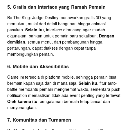
5. Grafis dan Interface yang Ramah Pemain
Be The King: Judge Destiny menawarkan grafis 3D yang
memukau, mulai dari detail bangunan hingga animasi
pasukan.
Selain itu
, interface dirancang agar mudah
digunakan, bahkan untuk pemain baru sekalipun.
Dengan
demikian
, semua menu, dari pembangunan hingga
pertarungan, dapat diakses dengan cepat tanpa
membingungkan pemain.
6. Mobile dan Aksesibilitas
Game ini tersedia di platform mobile, sehingga pemain bisa
bermain kapan saja dan di mana saja.
Selain itu
, fitur auto-
battle membantu pemain menghemat waktu, sementara push
notification memastikan tidak ada event penting yang terlewat.
Oleh karena itu
, pengalaman bermain tetap lancar dan
menyenangkan.
7. Komunitas dan Turnamen