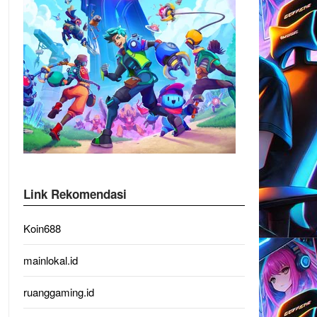
Link Rekomendasi
Koin688
mainlokal.id
ruanggaming.id