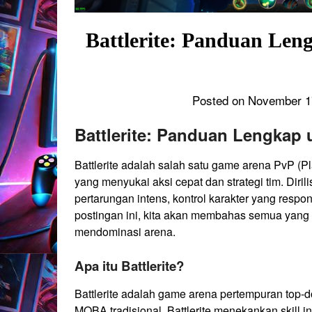
Battlerite: Panduan Le
Posted on
November 1
Battlerite: Panduan Lengkap
Battlerite adalah salah satu game arena PvP (P
yang menyukai aksi cepat dan strategi tim. Diril
pertarungan intens, kontrol karakter yang resp
postingan ini, kita akan membahas semua yang 
mendominasi arena.
Apa itu Battlerite?
Battlerite adalah game arena pertempuran top-d
MOBA tradisional, Battlerite menekankan skill i