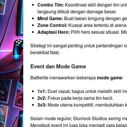
Combo Tim:
Koordinasi skill dengan tim un
langsung diikuti dengan damage besar.
Mind Game:
Buat lawan bingung dengan ger
Zone Control:
Kuasai area tertentu di arena
Adaptasi Hero:
Pilih hero sesuai situasi. M
Strategi ini sangat penting untuk pertandingan
berakibat fatal.
Event dan Mode Game
Battlerite menawarkan beberapa
mode game
:
1v1:
Duel cepat, bagus untuk melatih skill in
2v2:
Fokus pada kerja sama tim kecil.
3v3:
Mode utama kompetitif, membutuhkan k
Selain mode reguler, Stunlock Studios sering 
Mengikuti event ini juga bisa menjadi cara belaja