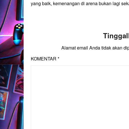
yang baik, kemenangan di arena bukan lagi se
Tinggal
Alamat email Anda tidak akan dip
KOMENTAR
*