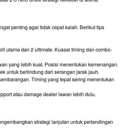
t penting agar tidak cepat kalah. Berikut tips
kill utama dan 2 ultimate. Kuasai timing dan combo-
lawan yang lebih kuat. Posisi menentukan kemenangan.
k untuk berlindung dari serangan jarak jauh.
sembarangan. Timing yang tepat sering menentukan
port atau damage dealer lawan lebih dulu.
ngembangkan strategi lanjutan untuk pertandingan