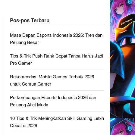
Pos-pos Terbaru
Masa Depan Esports Indonesia 2026: Tren dan
Peluang Besar
Tips & Trik Push Rank Cepat Tanpa Harus Jadi
Pro Gamer
Rekomendasi Mobile Games Terbaik 2026
untuk Semua Gamer
Perkembangan Esports Indonesia 2026 dan
Peluang Atlet Muda
10 Tips & Trik Meningkatkan Skill Gaming Lebih
Cepat di 2026