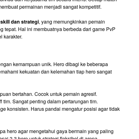
, membuat permainan menjadi sangat kompetitif.
kill dan strategi
, yang memungkinkan pemain
g tepat. Hal ini membuatnya berbeda dari game PvP
l karakter.
ngan kemampuan unik. Hero dibagi ke beberapa
emahami kekuatan dan kelemahan tiap hero sangat
uan bertahan. Cocok untuk pemain agresif.
tim. Sangat penting dalam pertarungan tim.
 konsisten. Harus pandai mengatur posisi agar tidak
pa hero agar mengetahui gaya bermain yang paling
 2-3 hero untuk strategi fleksibel di arena.