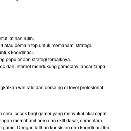
ut latihan rutin.
ri atau pemain top untuk memahami strategi.
ntuk koordinasi.
g populer dan strategi terbaiknya.
op dan internet mendukung gameplay lancar tanpa
katkan win rate dan bersaing di level profesional.
n seru, cocok bagi gamer yang menyukai aksi cepat
engan memahami hero dan skill dasar, sementara
ta game. Dengan latihan konsisten dan koordinasi tim