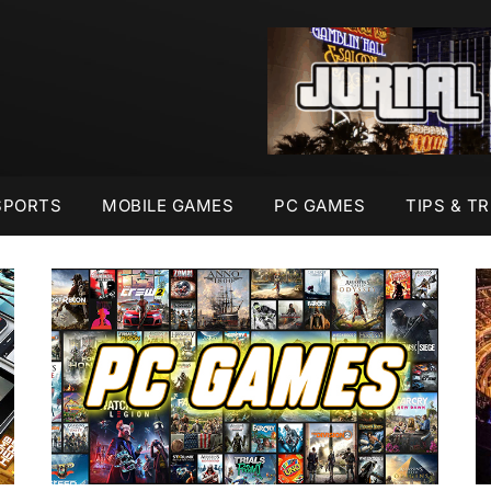
SPORTS
MOBILE GAMES
PC GAMES
TIPS & TR