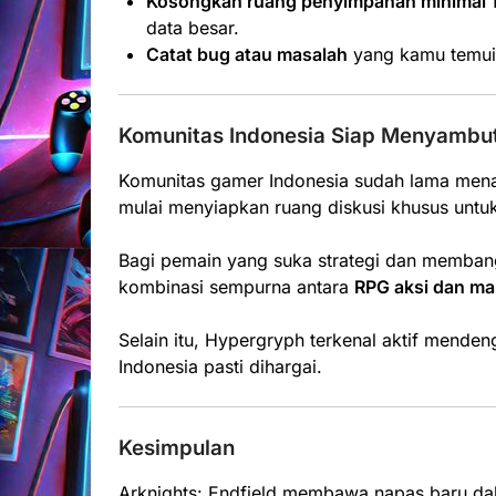
Kosongkan ruang penyimpanan minimal 
data besar.
Catat bug atau masalah
yang kamu temui
Komunitas Indonesia Siap Menyambu
Komunitas gamer Indonesia sudah lama mena
mulai menyiapkan ruang diskusi khusus untuk
Bagi pemain yang suka strategi dan membang
kombinasi sempurna antara
RPG aksi dan m
Selain itu, Hypergryph terkenal aktif mende
Indonesia pasti dihargai.
Kesimpulan
Arknights: Endfield membawa napas baru da