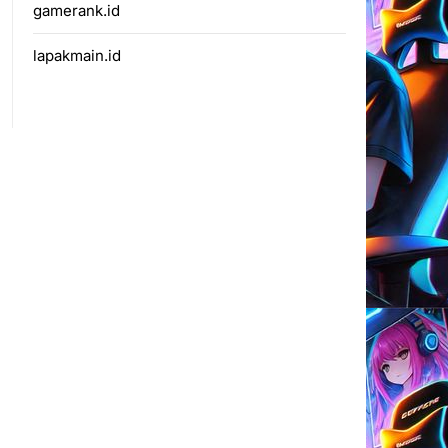
gamerank.id
lapakmain.id