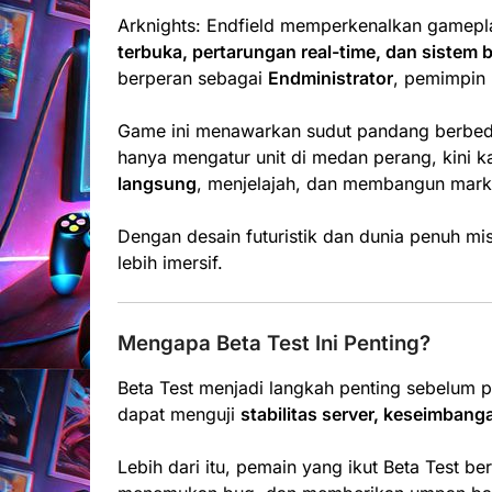
Arknights: Endfield memperkenalkan game
terbuka, pertarungan real-time, dan sistem
berperan sebagai
Endministrator
, pemimpin p
Game ini menawarkan sudut pandang berbeda 
hanya mengatur unit di medan perang, kini 
langsung
, menjelajah, dan membangun mark
Dengan desain futuristik dan dunia penuh mi
lebih imersif.
Mengapa Beta Test Ini Penting?
Beta Test menjadi langkah penting sebelum p
dapat menguji
stabilitas server, keseimban
Lebih dari itu, pemain yang ikut Beta Test 