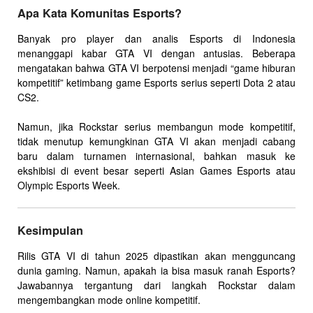
Apa Kata Komunitas Esports?
Banyak pro player dan analis Esports di Indonesia
menanggapi kabar GTA VI dengan antusias. Beberapa
mengatakan bahwa GTA VI berpotensi menjadi “game hiburan
kompetitif” ketimbang game Esports serius seperti Dota 2 atau
CS2.
Namun, jika Rockstar serius membangun mode kompetitif,
tidak menutup kemungkinan GTA VI akan menjadi cabang
baru dalam turnamen internasional, bahkan masuk ke
ekshibisi di event besar seperti Asian Games Esports atau
Olympic Esports Week.
Kesimpulan
Rilis GTA VI di tahun 2025 dipastikan akan mengguncang
dunia gaming. Namun, apakah ia bisa masuk ranah Esports?
Jawabannya tergantung dari langkah Rockstar dalam
mengembangkan mode online kompetitif.