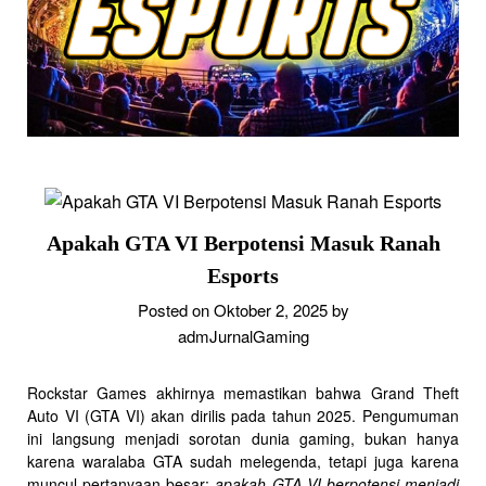
Apakah GTA VI Berpotensi Masuk Ranah
Esports
Posted on
Oktober 2, 2025
by
admJurnalGaming
Rockstar Games akhirnya memastikan bahwa Grand Theft
Auto VI (GTA VI) akan dirilis pada tahun 2025. Pengumuman
ini langsung menjadi sorotan dunia gaming, bukan hanya
karena waralaba GTA sudah melegenda, tetapi juga karena
muncul pertanyaan besar:
apakah GTA VI berpotensi menjadi