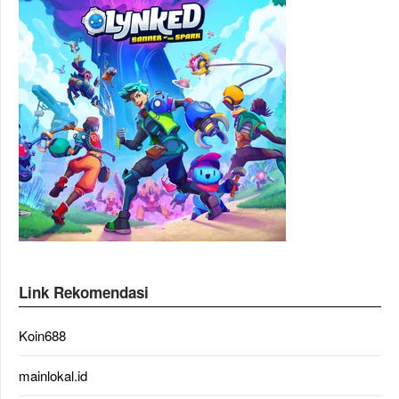
Link Rekomendasi
Koin688
mainlokal.id