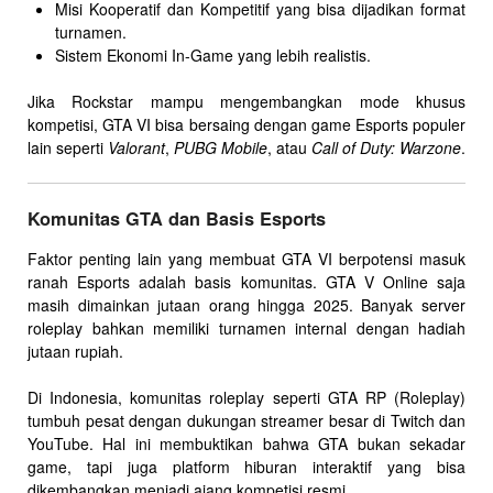
Misi Kooperatif dan Kompetitif yang bisa dijadikan format
turnamen.
Sistem Ekonomi In-Game yang lebih realistis.
Jika Rockstar mampu mengembangkan mode khusus
kompetisi, GTA VI bisa bersaing dengan game Esports populer
lain seperti
Valorant
,
PUBG Mobile
, atau
Call of Duty: Warzone
.
Komunitas GTA dan Basis Esports
Faktor penting lain yang membuat GTA VI berpotensi masuk
ranah Esports adalah basis komunitas. GTA V Online saja
masih dimainkan jutaan orang hingga 2025. Banyak server
roleplay bahkan memiliki turnamen internal dengan hadiah
jutaan rupiah.
Di Indonesia, komunitas roleplay seperti GTA RP (Roleplay)
tumbuh pesat dengan dukungan streamer besar di Twitch dan
YouTube. Hal ini membuktikan bahwa GTA bukan sekadar
game, tapi juga platform hiburan interaktif yang bisa
dikembangkan menjadi ajang kompetisi resmi.