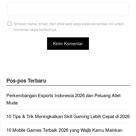
Simpan nama, email, dan situs web saya pada peramban ini untuk
komentar saya berikutnya.
Pos-pos Terbaru
Perkembangan Esports Indonesia 2026 dan Peluang Atlet
Muda
10 Tips & Trik Meningkatkan Skill Gaming Lebih Cepat di 2026
10 Mobile Games Terbaik 2026 yang Wajib Kamu Mainkan