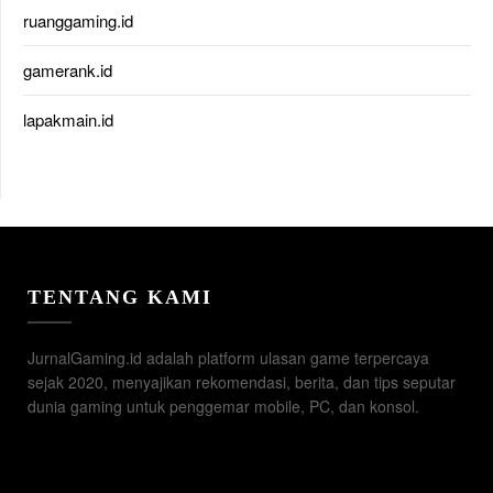
ruanggaming.id
gamerank.id
lapakmain.id
TENTANG KAMI
JurnalGaming.id adalah platform ulasan game terpercaya
sejak 2020, menyajikan rekomendasi, berita, dan tips seputar
dunia gaming untuk penggemar mobile, PC, dan konsol.