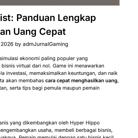
ist: Panduan Lengkap
an Uang Cepat
, 2026
by
admJurnalGaming
 simulasi ekonomi paling populer yang
snis virtual dari nol. Game ini menawarkan
la investasi, memaksimalkan keuntungan, dan naik
 kita akan membahas
cara cepat menghasilkan uang
,
tan, serta tips bagi pemula maupun pemain
bisnis yang dikembangkan oleh Hyper Hippo
 mengembangkan usaha, membeli berbagai bisnis,
knya. Pemain memulai dengan satu bisnis kecil