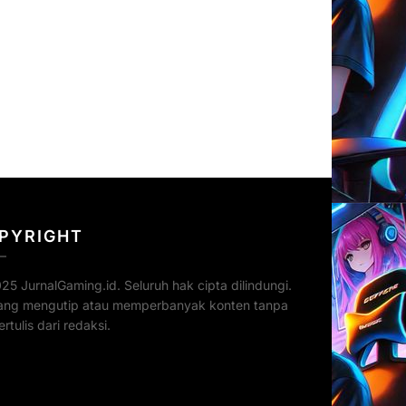
PYRIGHT
25 JurnalGaming.id. Seluruh hak cipta dilindungi.
rang mengutip atau memperbanyak konten tanpa
tertulis dari redaksi.