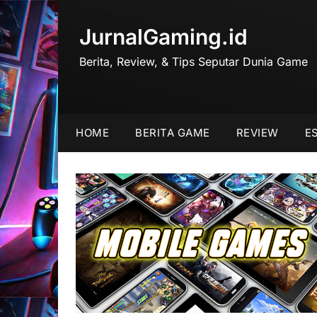
Skip
to
JurnalGaming.id
content
Berita, Review, & Tips Seputar Dunia Game
HOME
BERITA GAME
REVIEW
E