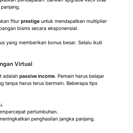
 panjang.
akan fitur
prestige
untuk mendapatkan multiplier
angan bisnis secara eksponensial.
us yang memberikan bonus besar. Selalu ikuti
gan Virtual
st adalah
passive income
. Pemain harus belajar
g tanpa harus terus bermain. Beberapa tips
u.
mempercepat pertumbuhan.
meningkatkan penghasilan jangka panjang.