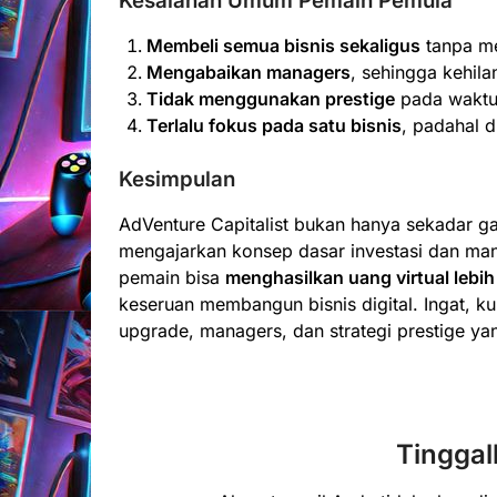
Kesalahan Umum Pemain Pemula
Membeli semua bisnis sekaligus
tanpa me
Mengabaikan managers
, sehingga kehil
Tidak menggunakan prestige
pada waktu 
Terlalu fokus pada satu bisnis
, padahal d
Kesimpulan
AdVenture Capitalist bukan hanya sekadar g
mengajarkan konsep dasar investasi dan man
pemain bisa
menghasilkan uang virtual lebih
keseruan membangun bisnis digital. Ingat, ku
upgrade, managers, dan strategi prestige yan
Tinggal