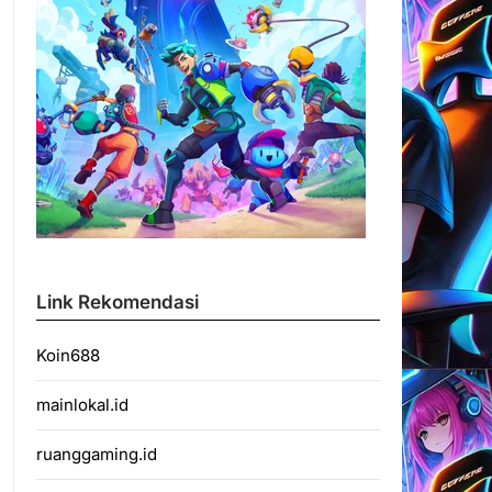
Link Rekomendasi
Koin688
mainlokal.id
ruanggaming.id