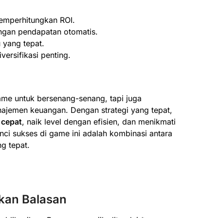
mperhitungkan ROI.
angan pendapatan otomatis.
yang tepat.
iversifikasi penting.
ame untuk bersenang-senang, tapi juga
ajemen keuangan. Dengan strategi yang tepat,
 cepat
, naik level dengan efisien, dan menikmati
nci sukses di game ini adalah kombinasi antara
g tepat.
kan Balasan