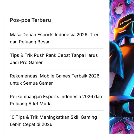
Pos-pos Terbaru
Masa Depan Esports Indonesia 2026: Tren
dan Peluang Besar
Tips & Trik Push Rank Cepat Tanpa Harus
Jadi Pro Gamer
Rekomendasi Mobile Games Terbaik 2026
untuk Semua Gamer
Perkembangan Esports Indonesia 2026 dan
Peluang Atlet Muda
10 Tips & Trik Meningkatkan Skill Gaming
Lebih Cepat di 2026