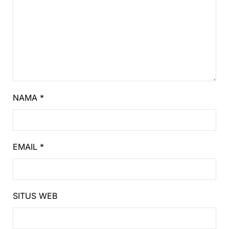
NAMA
*
EMAIL
*
SITUS WEB