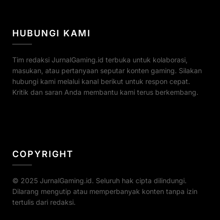
HUBUNGI KAMI
Tim redaksi JurnalGaming.id terbuka untuk kolaborasi,
masukan, atau pertanyaan seputar konten gaming. Silakan
hubungi kami melalui kanal berikut untuk respon cepat.
Kritik dan saran Anda membantu kami terus berkembang.
COPYRIGHT
© 2025 JurnalGaming.id. Seluruh hak cipta dilindungi.
Dilarang mengutip atau memperbanyak konten tanpa izin
tertulis dari redaksi.