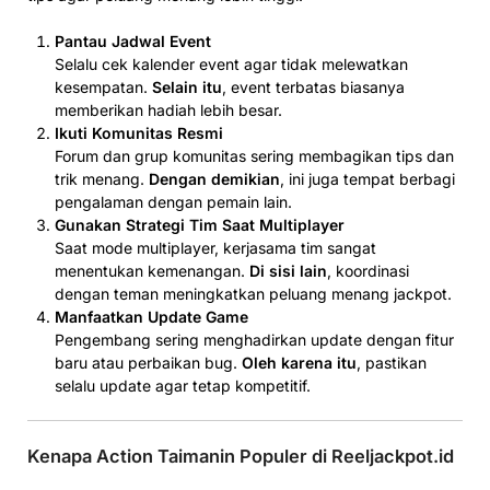
Pantau Jadwal Event
Selalu cek kalender event agar tidak melewatkan
kesempatan.
Selain itu
, event terbatas biasanya
memberikan hadiah lebih besar.
Ikuti Komunitas Resmi
Forum dan grup komunitas sering membagikan tips dan
trik menang.
Dengan demikian
, ini juga tempat berbagi
pengalaman dengan pemain lain.
Gunakan Strategi Tim Saat Multiplayer
Saat mode multiplayer, kerjasama tim sangat
menentukan kemenangan.
Di sisi lain
, koordinasi
dengan teman meningkatkan peluang menang jackpot.
Manfaatkan Update Game
Pengembang sering menghadirkan update dengan fitur
baru atau perbaikan bug.
Oleh karena itu
, pastikan
selalu update agar tetap kompetitif.
Kenapa Action Taimanin Populer di Reeljackpot.id