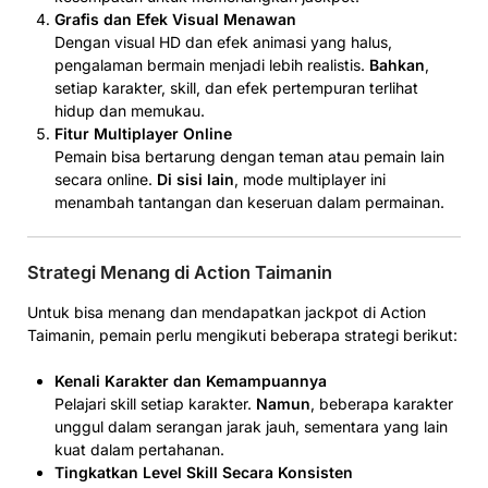
Grafis dan Efek Visual Menawan
Dengan visual HD dan efek animasi yang halus,
pengalaman bermain menjadi lebih realistis.
Bahkan
,
setiap karakter, skill, dan efek pertempuran terlihat
hidup dan memukau.
Fitur Multiplayer Online
Pemain bisa bertarung dengan teman atau pemain lain
secara online.
Di sisi lain
, mode multiplayer ini
menambah tantangan dan keseruan dalam permainan.
Strategi Menang di Action Taimanin
Untuk bisa menang dan mendapatkan jackpot di Action
Taimanin, pemain perlu mengikuti beberapa strategi berikut:
Kenali Karakter dan Kemampuannya
Pelajari skill setiap karakter.
Namun
, beberapa karakter
unggul dalam serangan jarak jauh, sementara yang lain
kuat dalam pertahanan.
Tingkatkan Level Skill Secara Konsisten