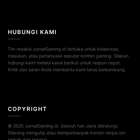
HUBUNGI KAMI
Tim redaksi JurnalGaming.id terbuka untuk kolaborasi,
masukan, atau pertanyaan seputar konten gaming. Silakan
hubungi kami melalui kanal berikut untuk respon cepat.
Kritik dan saran Anda membantu kami terus berkembang.
COPYRIGHT
© 2025 JurnalGaming.id. Seluruh hak cipta dilindungi.
Dilarang mengutip atau memperbanyak konten tanpa izin
tertulis dari redaksi.