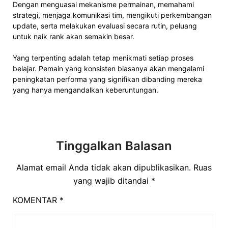
Dengan menguasai mekanisme permainan, memahami
strategi, menjaga komunikasi tim, mengikuti perkembangan
update, serta melakukan evaluasi secara rutin, peluang
untuk naik rank akan semakin besar.
Yang terpenting adalah tetap menikmati setiap proses
belajar. Pemain yang konsisten biasanya akan mengalami
peningkatan performa yang signifikan dibanding mereka
yang hanya mengandalkan keberuntungan.
Tinggalkan Balasan
Alamat email Anda tidak akan dipublikasikan.
Ruas
yang wajib ditandai
*
KOMENTAR
*