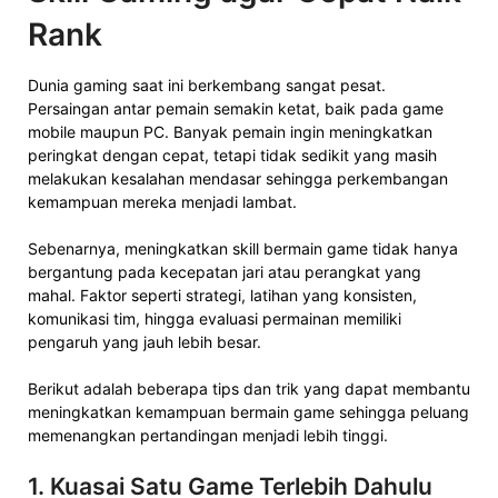
Rank
Dunia gaming saat ini berkembang sangat pesat.
Persaingan antar pemain semakin ketat, baik pada game
mobile maupun PC. Banyak pemain ingin meningkatkan
peringkat dengan cepat, tetapi tidak sedikit yang masih
melakukan kesalahan mendasar sehingga perkembangan
kemampuan mereka menjadi lambat.
Sebenarnya, meningkatkan skill bermain game tidak hanya
bergantung pada kecepatan jari atau perangkat yang
mahal. Faktor seperti strategi, latihan yang konsisten,
komunikasi tim, hingga evaluasi permainan memiliki
pengaruh yang jauh lebih besar.
Berikut adalah beberapa tips dan trik yang dapat membantu
meningkatkan kemampuan bermain game sehingga peluang
memenangkan pertandingan menjadi lebih tinggi.
1. Kuasai Satu Game Terlebih Dahulu