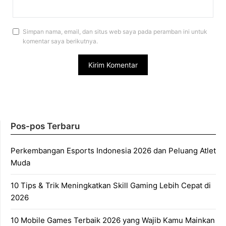
Simpan nama, email, dan situs web saya pada peramban ini untuk
komentar saya berikutnya.
Pos-pos Terbaru
Perkembangan Esports Indonesia 2026 dan Peluang Atlet
Muda
10 Tips & Trik Meningkatkan Skill Gaming Lebih Cepat di
2026
10 Mobile Games Terbaik 2026 yang Wajib Kamu Mainkan