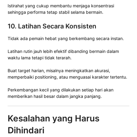
Istirahat yang cukup membantu menjaga konsentrasi
sehingga performa tetap stabil selama bermain.
10. Latihan Secara Konsisten
Tidak ada pemain hebat yang berkembang secara instan.
Latihan rutin jauh lebih efektif dibanding bermain dalam
waktu lama tetapi tidak terarah.
Buat target harian, misalnya meningkatkan akurasi,
memperbaiki positioning, atau menguasai karakter tertentu.
Perkembangan kecil yang dilakukan setiap hari akan
memberikan hasil besar dalam jangka panjang.
Kesalahan yang Harus
Dihindari