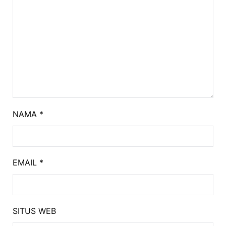
NAMA
*
EMAIL
*
SITUS WEB