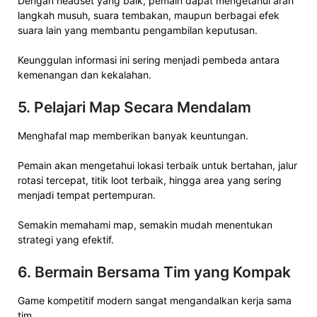
Dengan headset yang baik, pemain dapat mengetahui arah
langkah musuh, suara tembakan, maupun berbagai efek
suara lain yang membantu pengambilan keputusan.
Keunggulan informasi ini sering menjadi pembeda antara
kemenangan dan kekalahan.
5. Pelajari Map Secara Mendalam
Menghafal map memberikan banyak keuntungan.
Pemain akan mengetahui lokasi terbaik untuk bertahan, jalur
rotasi tercepat, titik loot terbaik, hingga area yang sering
menjadi tempat pertempuran.
Semakin memahami map, semakin mudah menentukan
strategi yang efektif.
6. Bermain Bersama Tim yang Kompak
Game kompetitif modern sangat mengandalkan kerja sama
tim.