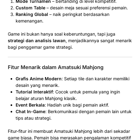
Mode Turnamen
– bertanding di level kompetitif.
Custom Table
– desain meja sesuai preferensi pemain.
Ranking Global
– naik peringkat berdasarkan
kemenangan.
Game ini bukan hanya soal keberuntungan, tapi juga
strategi dan analisis lawan
, menjadikannya sangat menarik
bagi penggemar game strategi.
Fitur Menarik dalam Amatsuki Mahjong
Grafis Anime Modern
: Setiap tile dan karakter memiliki
desain yang menarik.
Tutorial Interaktif
: Cocok untuk pemula yang ingin
belajar aturan Mahjong klasik.
Event Berkala
: Hadiah unik bagi pemain aktif.
Chat In-Game
: Berkomunikasi dengan pemain lain untuk
tips atau strategi.
Fitur-fitur ini membuat Amatsuki Mahjong lebih dari sekadar
game biasa. Pemain bisa merasakan pengalaman kompetitif