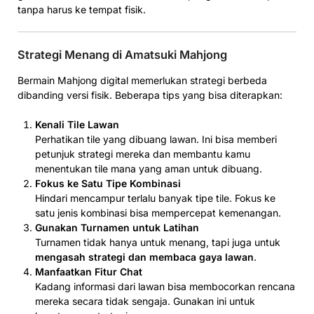
tanpa harus ke tempat fisik.
Strategi Menang di Amatsuki Mahjong
Bermain Mahjong digital memerlukan strategi berbeda
dibanding versi fisik. Beberapa tips yang bisa diterapkan:
Kenali Tile Lawan
Perhatikan tile yang dibuang lawan. Ini bisa memberi
petunjuk strategi mereka dan membantu kamu
menentukan tile mana yang aman untuk dibuang.
Fokus ke Satu Tipe Kombinasi
Hindari mencampur terlalu banyak tipe tile. Fokus ke
satu jenis kombinasi bisa mempercepat kemenangan.
Gunakan Turnamen untuk Latihan
Turnamen tidak hanya untuk menang, tapi juga untuk
mengasah strategi dan membaca gaya lawan
.
Manfaatkan Fitur Chat
Kadang informasi dari lawan bisa membocorkan rencana
mereka secara tidak sengaja. Gunakan ini untuk