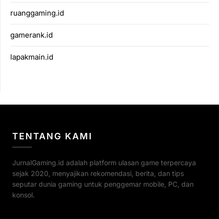
ruanggaming.id
gamerank.id
lapakmain.id
TENTANG KAMI
JurnalGaming.id adalah platform ulasan game terpercaya
sejak 2020, menyajikan rekomendasi, berita, dan tips
seputar dunia gaming untuk penggemar mobile, PC, dan
konsol.