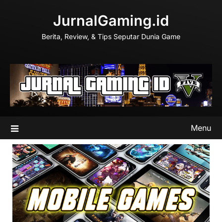
Skip
JurnalGaming.id
to
content
Berita, Review, & Tips Seputar Dunia Game
Menu