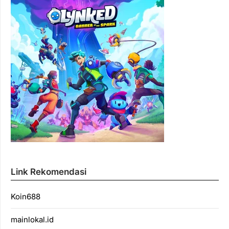
Link Rekomendasi
Koin688
mainlokal.id