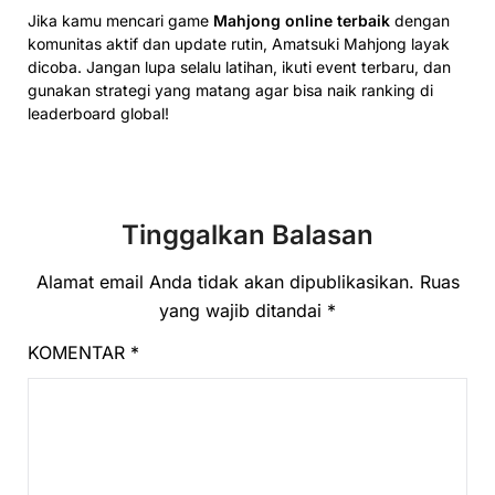
Jika kamu mencari game
Mahjong online terbaik
dengan
komunitas aktif dan update rutin, Amatsuki Mahjong layak
dicoba. Jangan lupa selalu latihan, ikuti event terbaru, dan
gunakan strategi yang matang agar bisa naik ranking di
leaderboard global!
Tinggalkan Balasan
Alamat email Anda tidak akan dipublikasikan.
Ruas
yang wajib ditandai
*
KOMENTAR
*